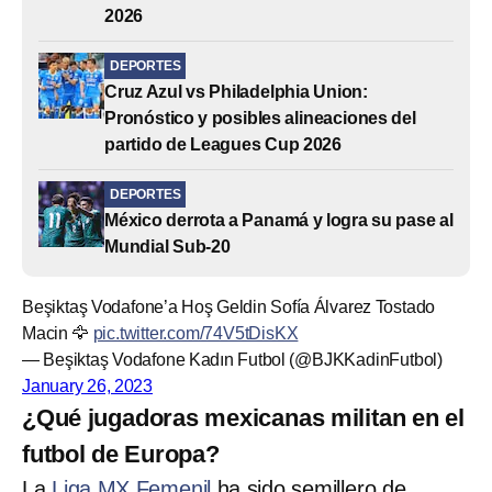
2026
DEPORTES
Cruz Azul vs Philadelphia Union:
Pronóstico y posibles alineaciones del
partido de Leagues Cup 2026
DEPORTES
México derrota a Panamá y logra su pase al
Mundial Sub-20
Beşiktaş Vodafone’a Hoş Geldin Sofía Álvarez Tostado
Macin 🦅
pic.twitter.com/74V5tDisKX
— Beşiktaş Vodafone Kadın Futbol (@BJKKadinFutbol)
January 26, 2023
¿Qué jugadoras mexicanas militan en el
futbol de Europa?
La
Liga MX Femenil
ha sido semillero de