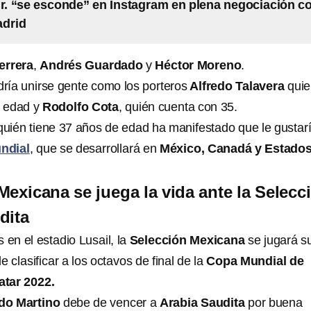
Jr. “se esconde” en Instagram en plena negociación c
adrid
errera
,
Andrés Guardado
y
Héctor Moreno
.
ía unirse gente como los porteros
Alfredo Talavera
quie
e edad y
Rodolfo Cota
, quién cuenta con 35.
 quién tiene 37 años de edad ha manifestado que le gustar
ndial
, que se desarrollará en
México, Canadá y Estado
Mexicana se juega la vida ante la Selecc
dita
 en el estadio Lusail, la
Selección Mexicana
se jugará s
e clasificar a los octavos de final de la
Copa Mundial de
atar 2022.
do Martino
debe de vencer a
Arabia Saudita
por buena