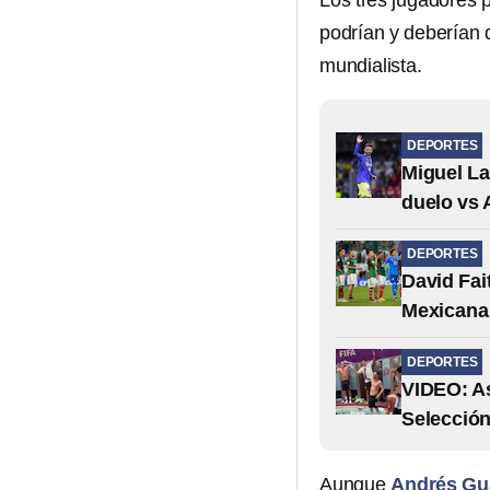
Los tres jugadores p
podrían y deberían 
mundialista.
DEPORTES
Miguel La
duelo vs 
DEPORTES
David Fai
Mexicana 
DEPORTES
VIDEO: As
Selección
Aunque
Andrés Gu