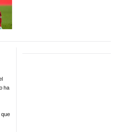
el
no ha
, que