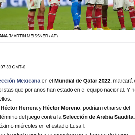
CANA
(MARTIN MEISSNER / AP)
s 07:33 GMT-6
ección Mexicana
en el
Mundial de Qatar 2022
, marcará 
olistas que por años han estado en el equipo nacional. Y 
llos..
,
Héctor Herrera
y
Héctor Moreno
, podrían retirarse del
término del juego contra la
Selección de
Arabia Saudita
róximo miércoles en el estadio Lusail.