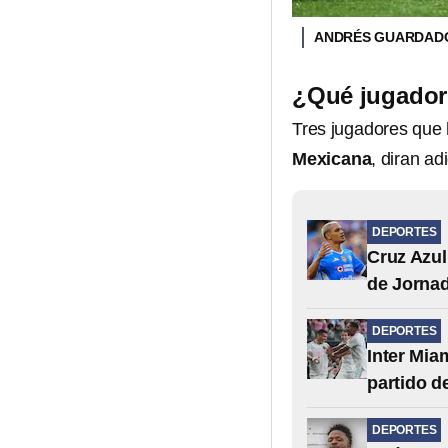
ANDRÉS GUARDAD
¿Qué jugadore
Tres jugadores que 
Mexicana
, diran a
DEPORTES
Cruz Azul
de Jornad
DEPORTES
Inter Mia
partido d
DEPORTES