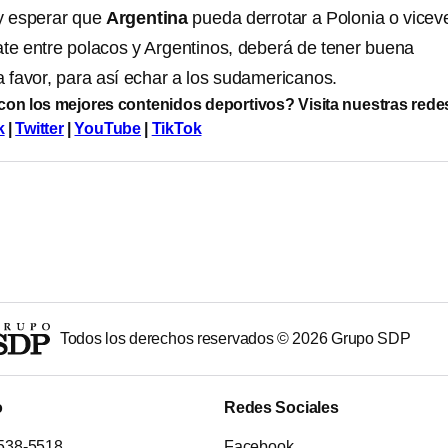
 y esperar que
Argentina
pueda derrotar a Polonia o vicev
e entre polacos y Argentinos, deberá de tener buena
a favor, para así echar a los sudamericanos.
 con los mejores contenidos deportivos? Visita nuestras rede
k
|
Twitter
|
YouTube
|
TikTok
Todos los derechos reservados ©
2026
Grupo SDP
o
Redes Sociales
538-5518
Facebook