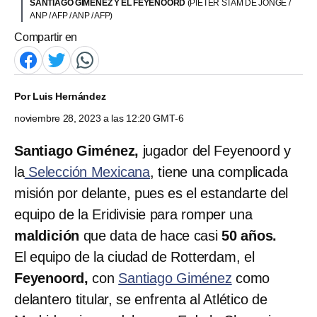
SANTIAGO GIMÉNEZ Y EL FEYENOORD
(PIETER STAM DE JONGE /
ANP / AFP / ANP / AFP)
Compartir en
Por
Luis Hernández
noviembre 28, 2023 a las 12:20 GMT-6
Santiago Giménez,
jugador del Feyenoord y
la
Selección Mexicana
, tiene una complicada
misión por delante, pues es el estandarte del
equipo de la Eridivisie para romper una
maldición
que data de hace casi
50 años.
El equipo de la ciudad de Rotterdam, el
Feyenoord,
con
Santiago Giménez
como
delantero titular, se enfrenta al Atlético de