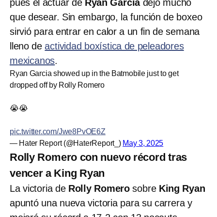
pues el actuar de
Ryan García
dejó mucho
que desear. Sin embargo, la función de boxeo
sirvió para entrar en calor a un fin de semana
lleno de
actividad boxística de peleadores
mexicanos
.
Ryan Garcia showed up in the Batmobile just to get
dropped off by Rolly Romero
😭😭
pic.twitter.com/Jwe8PvOE6Z
— Hater Report (@HaterReport_)
May 3, 2025
Rolly Romero con nuevo récord tras
vencer a King Ryan
La victoria de
Rolly Romero
sobre
King Ryan
apuntó una nueva victoria para su carrera y