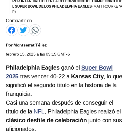
REPORTAN TIROTEO EN LA CELEBRACIÓN DEL CAMPEONATO DE
L SUPER BOWL DE LOS PHILADELPHIA EAGLES
(MATT ROURKE / A
P)
Compartir en
Por
Montserrat Téllez
febrero 15, 2025 a las 09:15 GMT-6
Philadelphia Eagles
ganó el
Super Bowl
2025
tras vencer 40-22 a
Kansas City
, lo que
significó el segundo título en la historia de la
franquicia.
Casi una semana después de conseguir el
título de la
NFL
, Philadelphia Eagles realizó el
clásico desfile de celebración
junto con sus
aficionados.