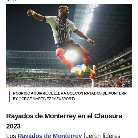
RODRIGO AGUIRRE CELEBRA GOL CON RAYADOS DE MONTERR
EY
(JORGE MARTINEZ / MEXSPORT)
Rayados de Monterrey en el Clausura
2023
Los
Rayados de Monterrey
fueron líderes