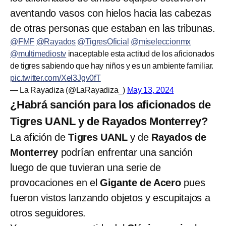
aventando vasos con hielos hacia las cabezas
de otras personas que estaban en las tribunas.
@FMF
@Rayados
@TigresOficial
@miseleccionmx
@multimediostv
inaceptable esta actitud de los aficionados
de tigres sabiendo que hay niños y es un ambiente familiar.
pic.twitter.com/Xel3Jgv0fT
— La Rayadiza (@LaRayadiza_)
May 13, 2024
¿Habrá sanción para los aficionados de
Tigres UANL y de Rayados Monterrey?
La afición de
Tigres UANL
y de
Rayados de
Monterrey
podrían enfrentar una sanción
luego de que tuvieran una serie de
provocaciones en el
Gigante de Acero
pues
fueron vistos lanzando objetos y escupitajos a
otros seguidores.