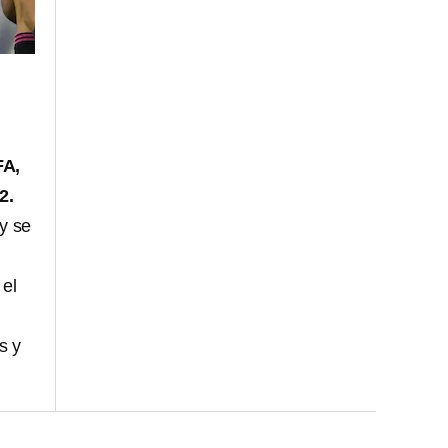
FA,
2.
y se
 el
s y