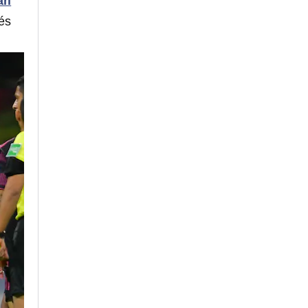
ri
és