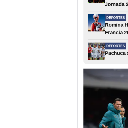
Jornada 2
DEPORTES
Romina Hi
Francia 2
DEPORTES
Pachuca 