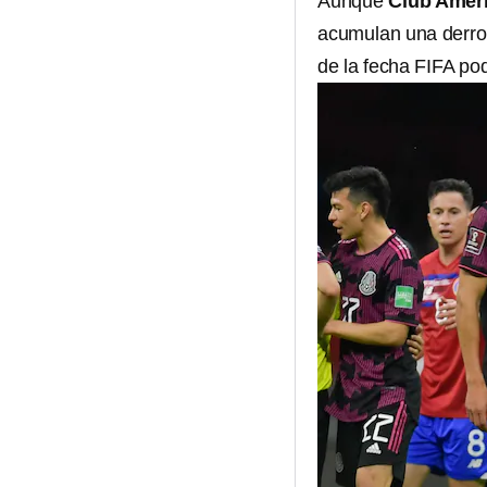
Aunque
Club Amér
acumulan una derrot
de la fecha FIFA po