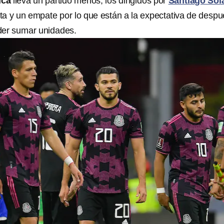
ica
lleva un partido menos, los dirigidos por
Santiago Sola
a y un empate por lo que están a la expectativa de despu
der sumar unidades.