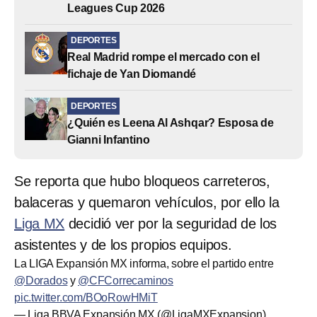
Leagues Cup 2026
DEPORTES
Real Madrid rompe el mercado con el
fichaje de Yan Diomandé
DEPORTES
¿Quién es Leena Al Ashqar? Esposa de
Gianni Infantino
Se reporta que hubo bloqueos carreteros,
balaceras y quemaron vehículos, por ello la
Liga MX
decidió ver por la seguridad de los
asistentes y de los propios equipos.
La LIGA Expansión MX informa, sobre el partido entre
@Dorados
y
@CFCorrecaminos
pic.twitter.com/BOoRowHMiT
— Liga BBVA Expansión MX (@LigaMXExpansion)