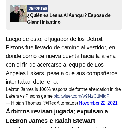
DEPORTES
¿Quién es Leena Al Ashqar? Esposa de
Gianni Infantino
Luego de esto, el jugador de los Detroit
Pistons fue llevado de camino al vestidor, en
donde corrió de nueva cuenta hacia la arena
con el fin de acercarse al equipo de Los
Angeles Lakers, pese a que sus compañeros
intentaban detenerlo.
Lebron James is 100% responsible for the altercation in the
Lakers vs Pistons game
pic.twitter.com/V9NzC1MIdP
— HIsiah Thomas (@RedAlternates)
November 22, 2021
Árbitros revisan jugada; expulsan a
LeBron James e Isaiah Stewart