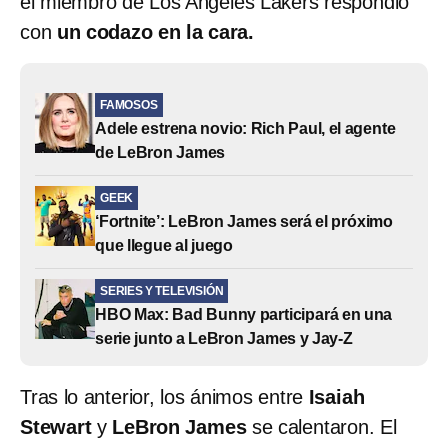
el miembro de Los Angeles Lakers respondió
con
un codazo en la cara.
FAMOSOS
Adele estrena novio: Rich Paul, el agente
de LeBron James
GEEK
‘Fortnite’: LeBron James será el próximo
que llegue al juego
SERIES Y TELEVISIÓN
HBO Max: Bad Bunny participará en una
serie junto a LeBron James y Jay-Z
Tras lo anterior, los ánimos entre
Isaiah
Stewart
y
LeBron James
se calentaron. El