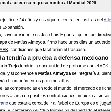
mal acelera su regreso rumbo al Mundial 2026
ej
o, tiene 24 años y es zaguero central en las filas del
Atlé
e Expansión.
 cuyo presidente es José Luis Higuera, quien fue directiv
tapa de Matías Almeyda, firmó hace unos días un
acuerdo
l AEK
, condiciones que facilitarían el traspaso.
a tendría a prueba a defensa mexicano
rio Trejo
tendría la oportunidad de probarse con el AEK e
da, y si convence a
Matías Almeyda
se integraría al plant
rá el campeón en los próximos días.
 de las competencias en todo el mundo,
el mercado de fich
mores acerca de posibles contrataciones empieza a crecer.
cano
que estaría cerca de ir al futbol de Europa es el juga
ira
. El canterano del Club Pumas ha despertado el interés