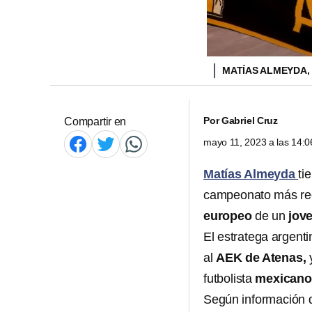
MATÍAS ALMEYDA,
Por
Gabriel Cruz
Compartir en
mayo 11, 2023 a las 14:
Matías Almeyda
ti
campeonato más reci
europeo
de un
jov
El estratega argent
al
AEK de Atenas,
futbolista
mexican
Según información d