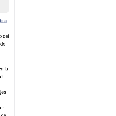
tico
o del
 de
n la
el
ajes
dor
 de