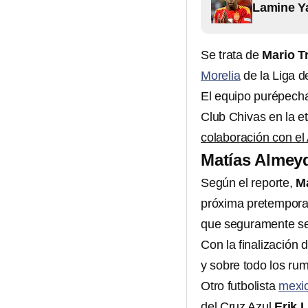
Lamine Ya
Se trata de
Mario Tr
Morelia
de la Liga d
El equipo purépecha,
Club Chivas en la e
colaboración con e
Matías Almeyd
Según el reporte,
Ma
próxima pretempora
que seguramente se
Con la finalización
y sobre todo los ru
Otro futbolista
mexi
del Cruz Azul
Erik L