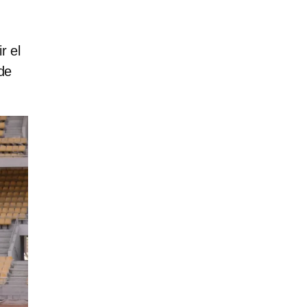
r el
de