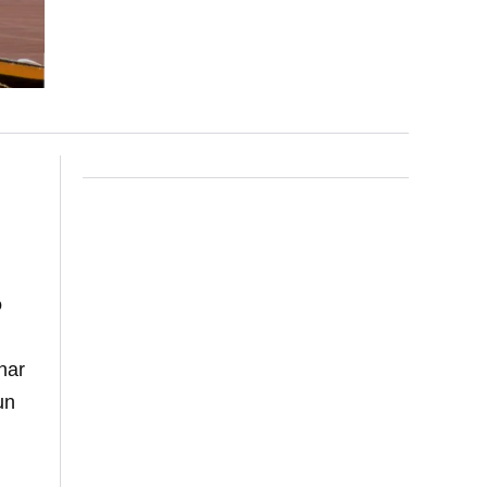
o
nar
un