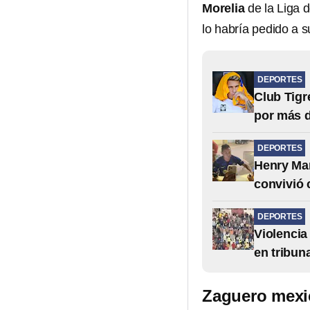
Morelia
de la Liga 
lo habría pedido a su
DEPORTES
Club Tigr
por más 
DEPORTES
Henry Mar
convivió 
DEPORTES
Violencia
en tribuna
Zaguero mexi