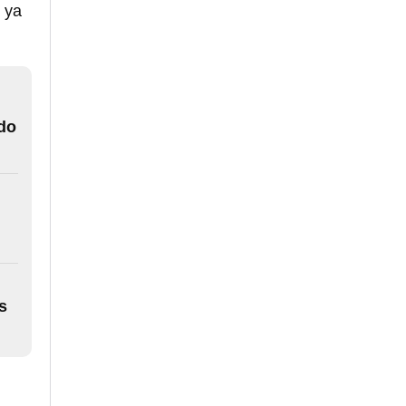
n ya
ido
s