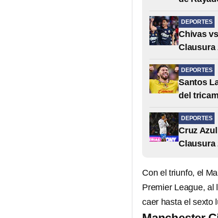
DEPORTES
Chivas vs 
Clausura 
DEPORTES
Santos La
del trica
DEPORTES
Cruz Azul 
Clausura 
Con el triunfo, el M
Premier League, al 
caer hasta el sexto 
Manchester Ci