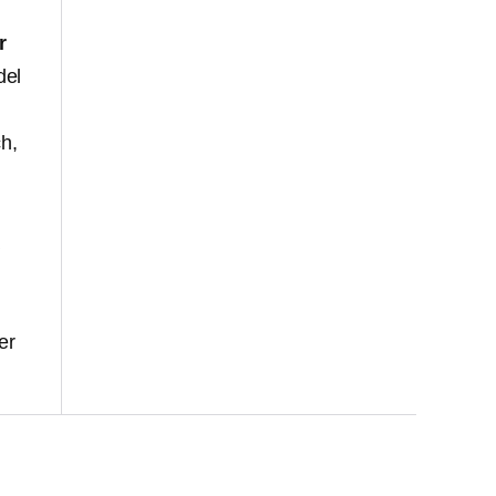
r
del
h,
er