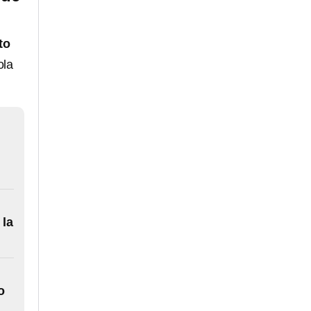
to
ola
 la
o