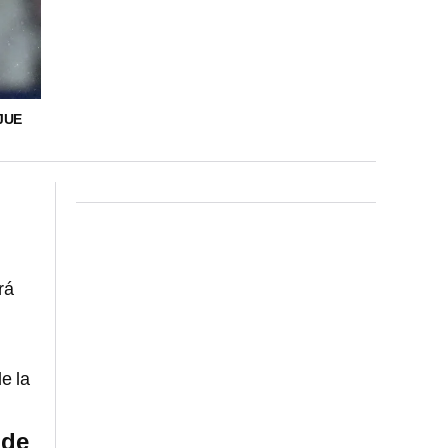
JUE
rá
e la
 de