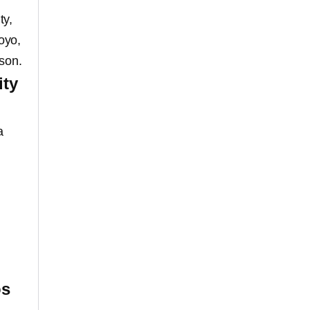
ty,
oyo,
son.
ity
a
os