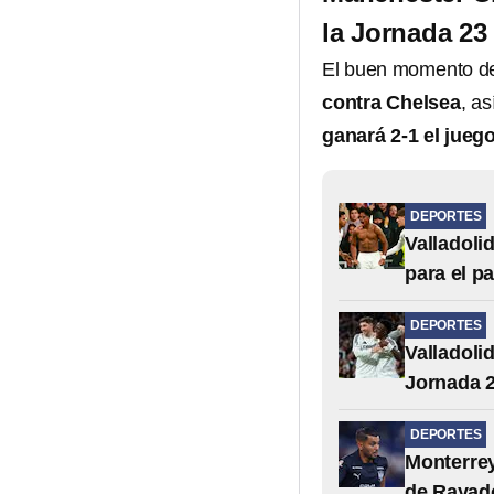
la Jornada 23
El buen momento d
contra Chelsea
, a
ganará 2-1 el jueg
DEPORTES
Valladoli
para el p
DEPORTES
Valladoli
Jornada 2
DEPORTES
Monterrey
de Rayado