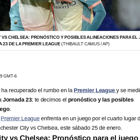
 VS CHELSEA: PRONÓSTICO Y POSIBLES ALINEACIONES PARA EL 
A 23 DE LA PREMIER LEAGUE
(THIBAULT CAMUS / AP)
:09 GMT-6
ha recuperado el rumbo en la
Premier League
y se medi
la
Jornada 23
; te decimos el
pronóstico y las posibles
uego
.
a
Premier League
enfrenta en un juego por el cuarto lugar d
hester City vs Chelsea, este sábado 25 de enero.
ty vs Chelsea: Pronóstico para el juego