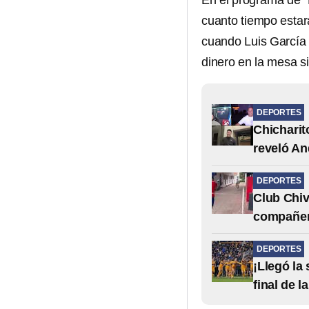
En el programa de 
cuanto tiempo estar
cuando Luis García 
dinero en la mesa 
DEPORTES
Chicharit
reveló An
DEPORTES
Club Chiv
compañero
DEPORTES
¡Llegó la
final de 