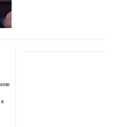
 este
 a