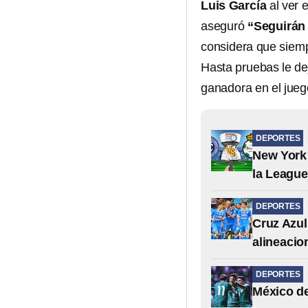
Luis García
al ver 
aseguró
“Seguirán
considera que siemp
Hasta pruebas le dej
ganadora en el jueg
DEPORTES
New York 
la Leagu
DEPORTES
Cruz Azul
alineacio
DEPORTES
México de