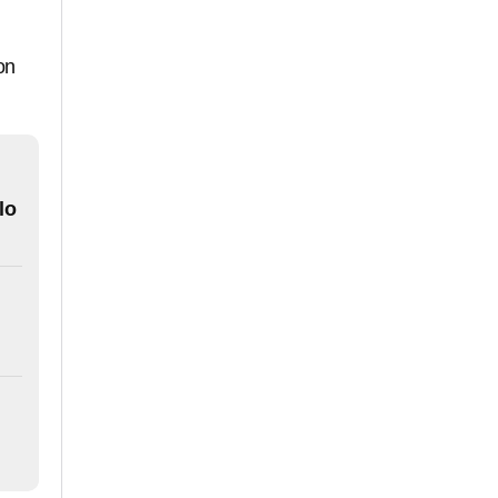
on
lo