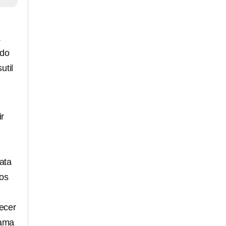
.
ado
util
ir
ata
los
recer
rama