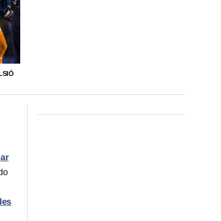
LSIÓ
par
do
les