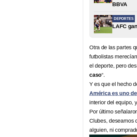
BBVA
DEPORTES
LAFC gana
Otra de las partes q
futbolistas merecía
el deporte, pero des
caso
“.
Y es que el hecho d
América es uno de
interior del equipo, 
Por último señalaro
Clubes, deseamos qu
alguien, ni comprad