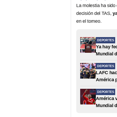
La molestia ha sido 
decisión del TAS,
ya
en el torneo.
DEPORTES
Ya hay fe
Mundial 
DEPORTES
LAFC hace
América p
DEPORTES
América v
Mundial 