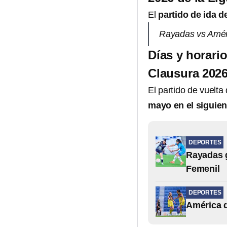
El
partido de ida d
Rayadas vs Améri
Días y horario
Clausura 2026
El partido de vuelta 
mayo en el siguien
DEPORTES
Rayadas g
Femenil
DEPORTES
América d