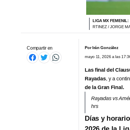
LIGA MX FEMENIL:
RTINEZ / JORGE M
Por
Irán González
Compartir en
mayo 11, 2026 a las 17:
Las final del Clau
Rayadas
, y a cont
de la Gran Final.
Rayadas vs Améri
hrs
Días y horario
2026 de la Li