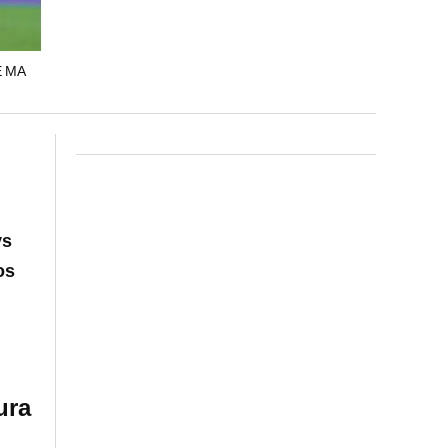
E MA
vs
os
ura