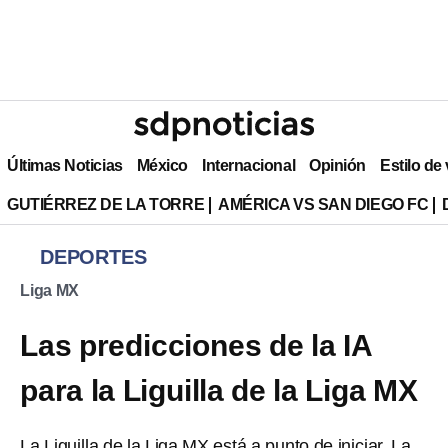
Últimas Noticias
México
Internacional
Opinión
Estilo de
GUTIÉRREZ DE LA TORRE
AMÉRICA VS SAN DIEGO FC
DEPORTES
Liga MX
Las predicciones de la IA
para la Liguilla de la Liga MX
La Liguilla de la Liga MX está a punto de iniciar. La