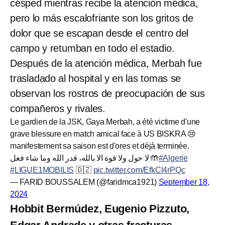
césped mientras recibe la atención médica,
pero lo más escalofriante son los gritos de
dolor que se escapan desde el centro del
campo y retumban en todo el estadio.
Después de la atención médica, Merbah fue
trasladado al hospital y en las tomas se
observan los rostros de preocupación de sus
compañeros y rivales.
Le gardien de la JSK, Gaya Merbah, a été victime d'une
grave blessure en match amical face à US BISKRA 😢
manifestement sa saison est d'ores et déjà terminée.
لا حول ولا قوة الا بالله، قدر الله وما شاء فعل 🤲
#Algerie
#LIGUE1MOBILIS
🇩🇿
pic.twitter.com/EfkCl4rPQc
— FARID BOUSSALEM (@faridmca1921)
September 18,
2024
Hobbit Bermúdez, Eugenio Pizzuto,