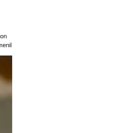
con
menil