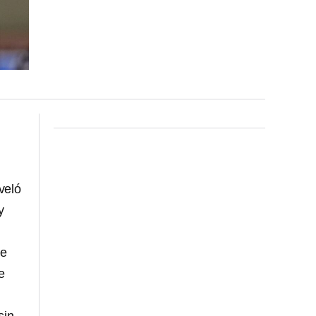
veló
y
ue
e