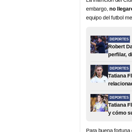
La intención del Clu
embargo,
no llega
equipo del futbol m
DEPORTES
Robert Da
perfilar, d
DEPORTES
Tatiana F
relaciona
DEPORTES
Tatiana F
y cómo su
Para buena fortuna d