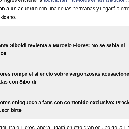
b Tigres era tener a
toda la familia Flores en la institución,
ron a un acuerdo
con una de las hermanas y llegará a otr
exicano.
nte Siboldi revienta a Marcelo Flores: No se sabía ni
ice
lores rompe el silencio sobre vergonzosas acusacion
das con Siboldi
lores enloquece a fans con contenido exclusivo: Preci
scribirte
el linaje Flores, ahora jugará en otro gran equipo de la Li