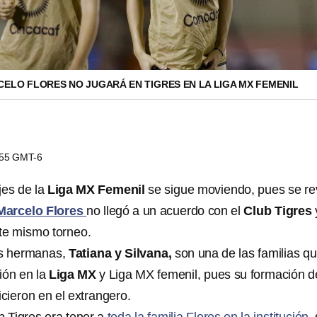
ELO FLORES NO JUGARÁ EN TIGRES EN LA LIGA MX FEMENIL
0:55 GMT-6
jes de la
Liga MX Femenil
se sigue moviendo, pues se re
Marcelo Flores
no llegó a un acuerdo con el
Club Tigres
te mismo torneo.
us hermanas,
Tatiana y Silvana,
son una de las familias q
ión en la
Liga MX
y Liga MX femenil, pues su formación d
icieron en el extrangero.