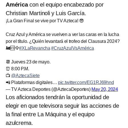
América
con el equipo encabezado por
Christian Martinoli y Luis García.
¡La Gran Final se vive por TV Azteca! 😎
Cruz Azul y América se vuelven a ver las caras en la lucha
por el título. ¿Quién levantará el trofeo del Clausura 2024?
🚂🆚🦅
#XLaRevancha
#CruzAzulVsAmérica
📆 Jueves 23 de mayo.
⏰ 8:00 P.M.
📺
@AztecaSiete
📲 Plataformas digitales…
pic.twitter.com/EG1RJ69hnd
— TV Azteca Deportes (@AztecaDeportes)
May 20, 2024
Los aficionados tendrán la oportunidad de
elegir en que televisora seguir las acciones de
la final entre La Máquina y el equipo
azulcrema.