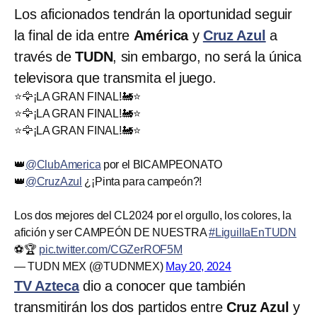
Los aficionados tendrán la oportunidad seguir
la final de ida entre
América
y
Cruz Azul
a
través de
TUDN
, sin embargo, no será la única
televisora que transmita el juego.
⭐️🦅¡LA GRAN FINAL!🚂⭐️
⭐️🦅¡LA GRAN FINAL!🚂⭐️
⭐️🦅¡LA GRAN FINAL!🚂⭐️
👑
@ClubAmerica
por el BICAMPEONATO
👑
@CruzAzul
¿¡Pinta para campeón?!
Los dos mejores del CL2024 por el orgullo, los colores, la
afición y ser CAMPEÓN DE NUESTRA
#LiguillaEnTUDN
⚽️🏆
pic.twitter.com/CGZerROF5M
— TUDN MEX (@TUDNMEX)
May 20, 2024
TV Azteca
dio a conocer que también
transmitirán los dos partidos entre
Cruz Azul
y