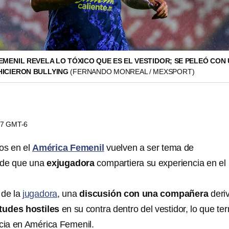
EMENIL REVELA LO TÓXICO QUE ES EL VESTIDOR; SE PELEÓ CON
HICIERON BULLYING
(FERNANDO MONREAL / MEXSPORT)
:07 GMT-6
nos en el
América Femenil
vuelven a ser tema de
 de que una
exjugadora
compartiera su experiencia en el
 de la
jugadora
, una
discusión con una compañera
deri
itudes hostiles
en su contra dentro del vestidor, lo que te
ncia en América Femenil.