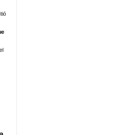
tió
ue
el
a