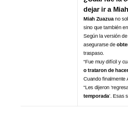
dejar ir a Mi
Miah Zuazua
no sol
sino que también enf
Según la versión de
asegurarse de
obte
traspaso.
“Fue muy difícil y c
o trataron de hace
Cuando finalmente Am
“Les dijeron ‘regre
temporada
’. Esas 