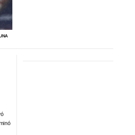
 UNA
vó
rminó