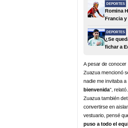
DEPORTES
Romina Hi
Francia y
DEPORTES
¿Se queda
fichar a 
A pesar de conocer 
Zuazua mencionó se
nadie me invitaba a 
bienvenida
”, relató.
Zuazua también deta
convertirse en aislam
vestuario, pensé qu
puso a todo el equ