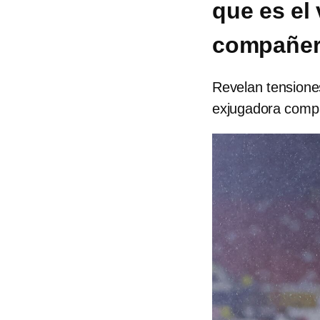
que es el
compañera
Revelan tensione
exjugadora compar