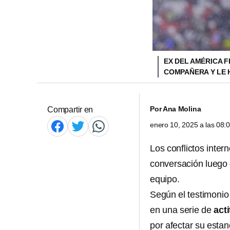
EX DEL AMÉRICA F
COMPAÑERA Y LE 
Por
Ana Molina
Compartir en
enero 10, 2025 a las 08
Los conflictos inter
conversación luego
equipo.
Según el testimonio
en una serie de
act
por afectar su esta