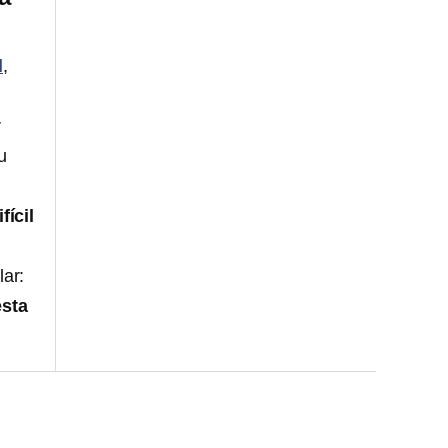
l
,
r
u
fícil
lar:
esta