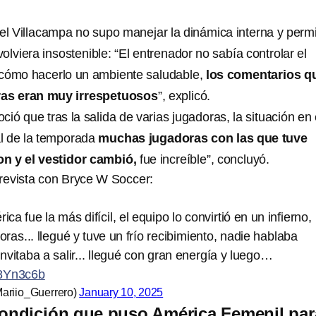
 Villacampa no supo manejar la dinámica interna y permi
olviera insostenible: “El entrenador no sabía controlar el
 cómo hacerlo un ambiente saludable,
los comentarios q
ras eran muy irrespetuosos
”, explicó.
ió que tras la salida de varias jugadoras, la situación en 
al de la temporada
muchas jugadoras con las que tuve
n y el vestidor cambió,
fue increíble”, concluyó.
revista con Bryce W Soccer:
ica fue la más difícil, el equipo lo convirtió en un infierno,
oras... llegué y tuve un frío recibimiento, nadie hablaba
vitaba a salir... llegué con gran energía y luego…
S8Yn3c6b
ariio_Guerrero)
January 10, 2025
condición que puso América Femenil par