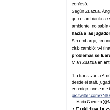
confesó.
Según Zuazua, Ángel
que el ambiente se v
ambiente, no sabía
hacía a las jugado
Sin embargo, reconoc
club cambió: “Al fin
problemas se fuero
Miah Zuazua en ent
"La transición a Amér
desde el staff, jugad
conmigo, nadie me in
pic.twitter.com/7N
— Mario Guerrero (@M
¿Cuál fue la 