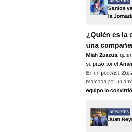
DEPORTES
Santos vs
la Jornad
¿Quién es la 
una compañera
Miah Zuazua
, quie
su paso por el
Amér
En un podcast, Zua
marcada por un ambie
equipo lo convirtió
DEPORTES
Juan Reyn