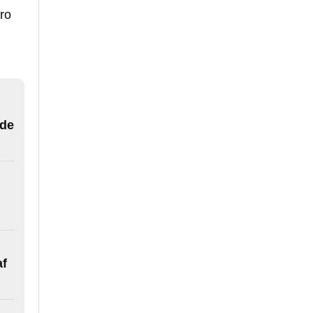
ero
 de
af