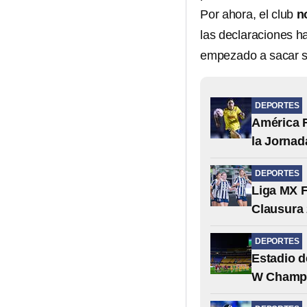
Por ahora, el club
no
las declaraciones h
empezado a sacar s
DEPORTES
América F
la Jornad
DEPORTES
Liga MX F
Clausura
DEPORTES
Estadio d
W Champ