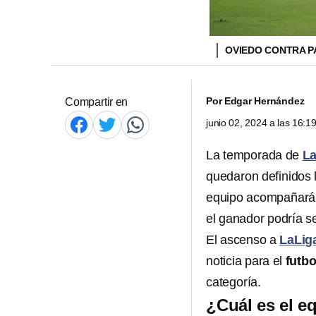
OVIEDO CONTRA 
Por
Edgar Hernández
Compartir en
junio 02, 2024 a las 16:
La temporada de
La
quedaron definidos 
equipo acompañará
el ganador podría s
El ascenso a
LaLig
noticia para el
futb
categoría.
¿Cuál es el e