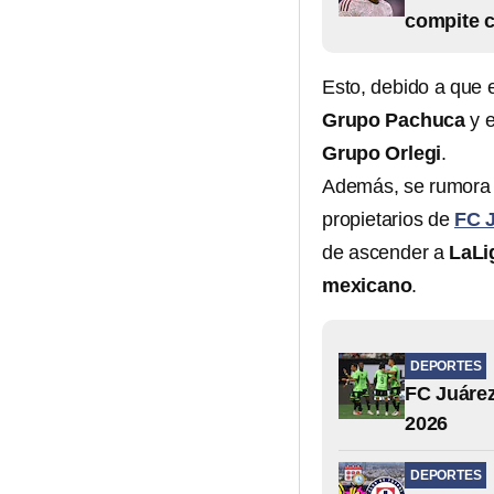
compite 
Esto, debido a que 
Grupo Pachuca
y e
Grupo Orlegi
.
Además, se rumora
propietarios de
FC 
de ascender a
LaLi
mexicano
.
DEPORTES
FC Juáre
2026
DEPORTES