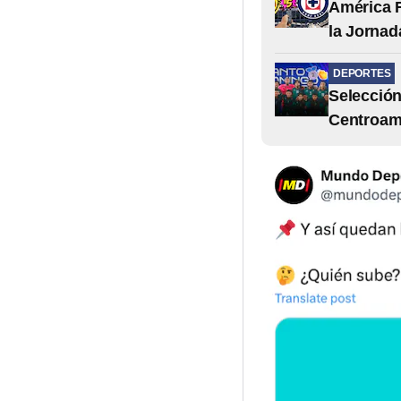
América F
la Jornad
DEPORTES
Selección
Centroam