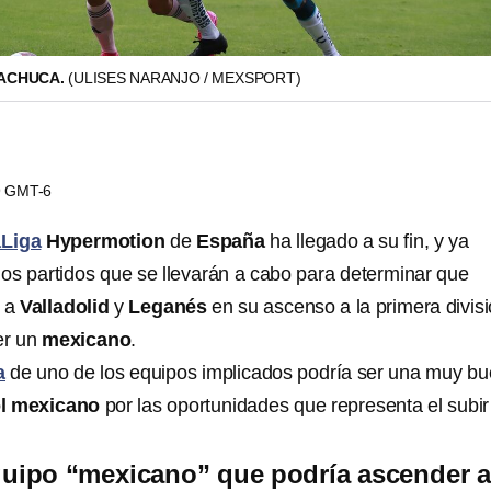
PACHUCA.
(ULISES NARANJO / MEXSPORT)
19 GMT-6
Liga
Hypermotion
de
España
ha llegado a su fin, y ya
los partidos que se llevarán a cabo para determinar que
 a
Valladolid
y
Leganés
en su ascenso a la primera divisi
er un
mexicano
.
a
de uno de los equipos implicados podría ser una muy b
ol mexicano
por las oportunidades que representa el subir
quipo “mexicano” que podría ascender a