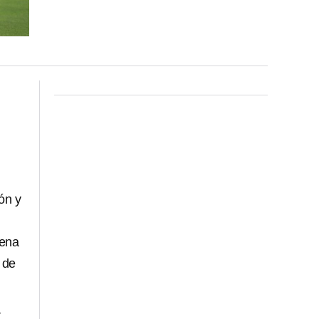
ón y
uena
 de