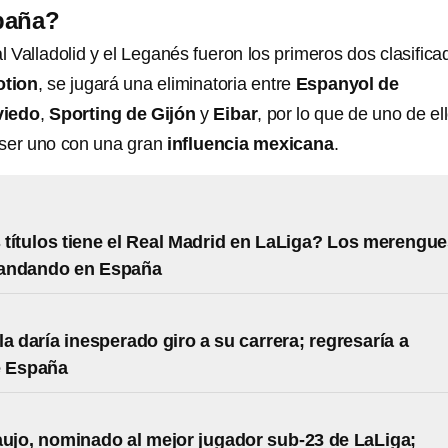
paña?
 Valladolid y el Leganés fueron los primeros dos clasifica
otion
, se jugará una eliminatoria entre
Espanyol de
viedo
,
Sporting de Gijón
y
Eibar
, por lo que de uno de el
 ser uno con una gran
influencia mexicana
.
títulos tiene el Real Madrid en LaLiga? Los merengu
andando en España
la daría inesperado giro a su carrera; regresaría a
e España
aujo, nominado al mejor jugador sub-23 de LaLiga;