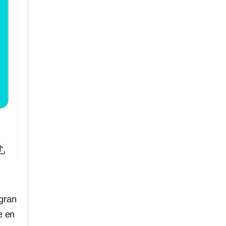
 gran
e en