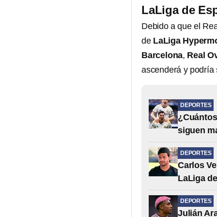
LaLiga de Es
Debido a que el Real
de
LaLiga Hyperm
Barcelona
,
Real O
ascenderá y podría
DEPORTES
¿Cuántos 
siguen m
DEPORTES
Carlos Ve
LaLiga d
DEPORTES
Julián Ar