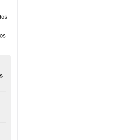
dos
los
es