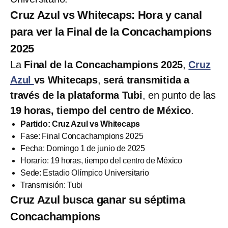
Cruz Azul vs Whitecaps: Hora y canal
para ver la Final de la Concachampions
2025
La
Final de la Concachampions 2025
,
Cruz
Azul
vs Whitecaps
,
será transmitida
a
través de la plataforma Tubi
, en punto de las
19 horas, tiempo del centro de México
.
Partido: Cruz Azul vs Whitecaps
Fase: Final Concachampions 2025
Fecha: Domingo 1 de junio de 2025
Horario: 19 horas, tiempo del centro de México
Sede: Estadio Olímpico Universitario
Transmisión: Tubi
Cruz Azul busca ganar su séptima
Concachampions