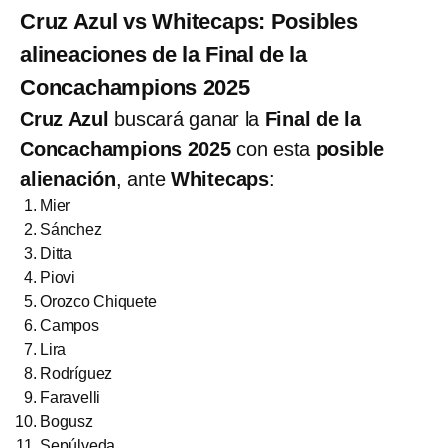
Cruz Azul vs Whitecaps: Posibles
alineaciones de la Final de la
Concachampions 2025
Cruz Azul
buscará ganar la
Final de la
Concachampions 2025
con esta
posible
alienación
, ante
Whitecaps
:
Mier
Sánchez
Ditta
Piovi
Orozco Chiquete
Campos
Lira
Rodríguez
Faravelli
Bogusz
Sepúlveda