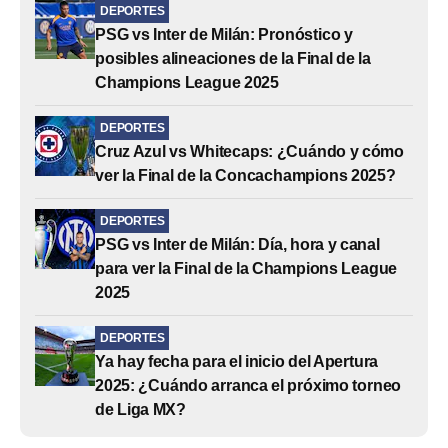
DEPORTES
PSG vs Inter de Milán: Pronóstico y
posibles alineaciones de la Final de la
Champions League 2025
DEPORTES
Cruz Azul vs Whitecaps: ¿Cuándo y cómo
ver la Final de la Concachampions 2025?
DEPORTES
PSG vs Inter de Milán: Día, hora y canal
para ver la Final de la Champions League
2025
DEPORTES
Ya hay fecha para el inicio del Apertura
2025: ¿Cuándo arranca el próximo torneo
de Liga MX?