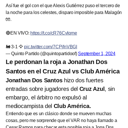
Así fue el gol con el que Alexis Gutiérrez puso el tercero de
la noche para los celestes, disparo imposible para Malagón
🧤.
🔴EN VIVO:
https://t.co/cR76CvIqme
🚂 3-1 🦅
pic.twitter.com/7CPjfnVBGI
— Quinto Partido (@quintopartidoof)
September 1, 2024
Le perdonan la roja a Jonathan Dos
Santos en el Cruz Azul vs Club América
Jonathan Dos Santos
hizo dos fuertes
entradas sobre jugadores del
Cruz Azul
, sin
embargo, el árbitro no expulsó al
mediocampista del
Club América.
Entiendo que es un clásico donde se mueven muchas
cosas, pero me sorprende que el VAR no haya llamado a
Cesar Ramos para checar esta posible roja a Jona Dos