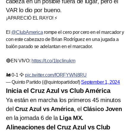
cabeza en un posible fuera de lugar, pero el
VAR lo dio por bueno.
¡APARECIÓ EL RAYO! ⚡
El
@ClubAmerica
rompe el cero por cero en el marcador y
con este cabezazo de Brian Rodríguez en una jugada a
balón parado se adelantan en el marcador.
🔴EN VIVO:
https://t.co/1IpcIinukm
🚂 0-1 🦅
pic.twitter.com/fORFYWN8RU
— Quinto Partido (@quintopartidoof)
September 1, 2024
Inicia el Cruz Azul vs Club América
Ya están en marcha los primeros 45 minutos
del
Cruz Azul vs América
, el
Clásico Joven
en la jornada 6 de la
Liga MX.
Alineaciones del Cruz Azul vs Club