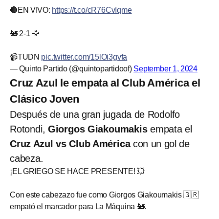
🔴EN VIVO:
https://t.co/cR76CvIqme
🚂 2-1 🦅
📹TUDN
pic.twitter.com/15lOi3gvfa
— Quinto Partido (@quintopartidoof)
September 1, 2024
Cruz Azul le empata al Club América el
Clásico Joven
Después de una gran jugada de Rodolfo
Rotondi,
Giorgos Giakoumakis
empata el
Cruz Azul vs Club América
con un gol de
cabeza.
¡EL GRIEGO SE HACE PRESENTE! 💥
Con este cabezazo fue como Giorgos Giakoumakis 🇬🇷
empató el marcador para La Máquina 🚂.