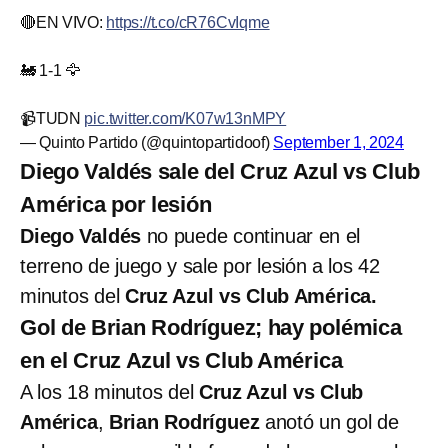
🔴EN VIVO:
https://t.co/cR76CvIqme
🚂 1-1 🦅
📹TUDN
pic.twitter.com/K07w13nMPY
— Quinto Partido (@quintopartidoof)
September 1, 2024
Diego Valdés sale del Cruz Azul vs Club
América por lesión
Diego Valdés
no puede continuar en el
terreno de juego y sale por lesión a los 42
minutos del
Cruz Azul vs Club América.
Gol de Brian Rodríguez; hay polémica
en el Cruz Azul vs Club América
A los 18 minutos del
Cruz Azul vs Club
América
,
Brian Rodríguez
anotó un gol de