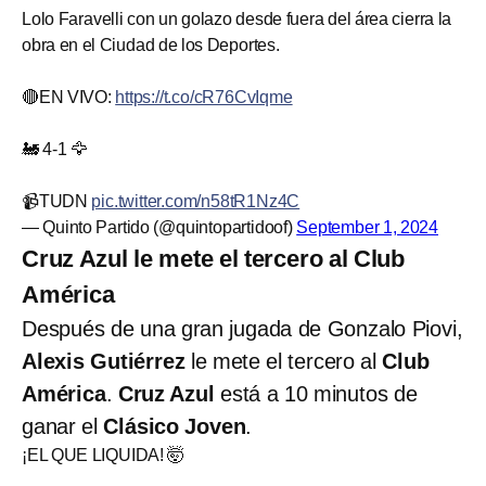
Lolo Faravelli con un golazo desde fuera del área cierra la
obra en el Ciudad de los Deportes.
🔴EN VIVO:
https://t.co/cR76CvIqme
🚂 4-1 🦅
📹TUDN
pic.twitter.com/n58tR1Nz4C
— Quinto Partido (@quintopartidoof)
September 1, 2024
Cruz Azul le mete el tercero al Club
América
Después de una gran jugada de Gonzalo Piovi,
Alexis Gutiérrez
le mete el tercero al
Club
América
.
Cruz Azul
está a 10 minutos de
ganar el
Clásico Joven
.
¡EL QUE LIQUIDA! 🤯