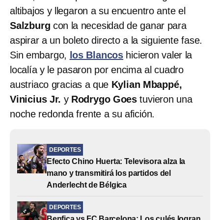
altibajos y llegaron a su encuentro ante el
Salzburg
con la necesidad de ganar para
aspirar a un boleto directo a la siguiente fase.
Sin embargo,
los Blancos
hicieron valer la
localía y le pasaron por encima al cuadro
austriaco gracias a que
Kylian Mbappé,
Vinicius Jr.
y
Rodrygo Goes
tuvieron una
noche redonda frente a su afición.
DEPORTES
Efecto Chino Huerta: Televisora alza la
mano y transmitirá los partidos del
Anderlecht de Bélgica
DEPORTES
Benfica vs FC Barcelona: Los culés logran