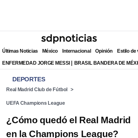
Últimas Noticias
México
Internacional
Opinión
Estilo de
ENFERMEDAD JORGE MESSI
BRASIL BANDERA DE MÉX
DEPORTES
Real Madrid Club de Fútbol
UEFA Champions League
¿Cómo quedó el Real Madrid
en la Champions League?