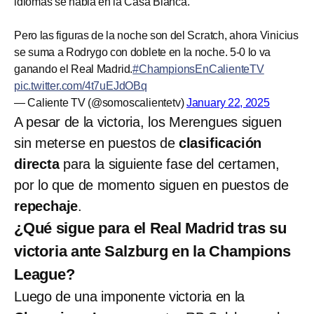
idiomas se habla en la Casa Blanca.
Pero las figuras de la noche son del Scratch, ahora Vinicius
se suma a Rodrygo con doblete en la noche. 5-0 lo va
ganando el Real Madrid.
#ChampionsEnCalienteTV
pic.twitter.com/4t7uEJdOBq
— Caliente TV (@somoscalientetv)
January 22, 2025
A pesar de la victoria, los Merengues siguen
sin meterse en puestos de
clasificación
directa
para la siguiente fase del certamen,
por lo que de momento siguen en puestos de
repechaje
.
¿Qué sigue para el Real Madrid tras su
victoria ante Salzburg en la Champions
League?
Luego de una imponente victoria en la