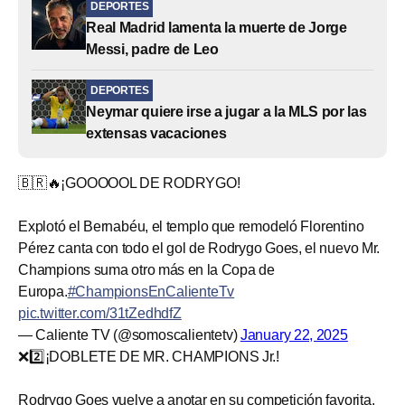
DEPORTES
Real Madrid lamenta la muerte de Jorge
Messi, padre de Leo
DEPORTES
Neymar quiere irse a jugar a la MLS por las
extensas vacaciones
🇧🇷🔥¡GOOOOOL DE RODRYGO!
Explotó el Bernabéu, el templo que remodeló Florentino
Pérez canta con todo el gol de Rodrygo Goes, el nuevo Mr.
Champions suma otro más en la Copa de
Europa.
#ChampionsEnCalienteTv
pic.twitter.com/31tZedhdfZ
— Caliente TV (@somoscalientetv)
January 22, 2025
❌2️⃣¡DOBLETE DE MR. CHAMPIONS Jr.!
Rodrygo Goes vuelve a anotar en su competición favorita.