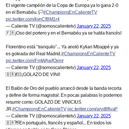
El vigente campéón de la Copa de Europa ya lo gana 2-0
en el Bernabéu. 🏳️
#ChampionsEnCalienteTV
pic.twitter.com/kvnCfBM1r4
— Caliente TV (@somoscalientetv)
January 22, 2025
🇫🇷¡Oso del portero y en el Bernabéu ya se habla francés!
Florentino está "tranquilo"... Ya anotó Kylian Mbappé y ya
es goleada del Real Madrid.
#ChampionsEnCalienteTV
pic.twitter.com/FmWAwfOxmr
— Caliente TV (@somoscalientetv)
January 22, 2025
🇧🇷💃🏻¡GOLAZO DE VINI!
El Balón de Oro del pueblo arrancó desde la banda recorta
y define de forma magistral. En pocas palabras lo podemos
resumir como: GOLAZO DE VINICIUS
JR.
#ChampionsEnCalienteTV
pic.twitter.com/arvd8flvaP
— Caliente TV (@somoscalientetv)
January 22, 2025
🇧🇷👋En portugués, francés y español... En todos los