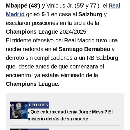
Mbappé (48′)
y Vinicius Jr. (55′ y 77′), el
Real
Madrid
goleó
5-1
en casa al
Salzburg
y
escalaron posiciones en la tabla de la
Champions League
2024/2025.
El tridente ofensivo del Real Madrid tuvo una
noche redonda en el
Santiago Bernabéu
y
derrotó sin complicaciones a un RB Salzburg
que, desde antes de que comenzara el
encuentro, ya estaba eliminado de la
Champions League
.
DEPORTES
¿Qué enfermedad tenía Jorge Messi? El
misterio detrás de su muerte