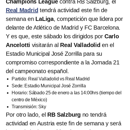
Champions League
contra RB Salzburg, el
Real Madrid
tendrá actividad este fin de
semana en
LaLiga
, competición que lidera por
delante de Atlético de Madrid y FC Barcelona.
Y es que, este sábado los dirigidos por
Carlo
Ancelotti
visitarán al
Real Valladolid
en el
Estadio Municipal José Zorrilla para su
compromiso correspondiente a la Jornada 21
del campeonato español.
Partido: Real Valladolid vs Real Madrid
Sede: Estadio Municipal José Zorrilla
Horario: Sábado 25 de enero a las 14:00hrs (tiempo del
centro de México)
Transmisión: Sky
Por otro lado, el
RB Salzburg
no tendrá
actividad en Austria este fin de semana y será