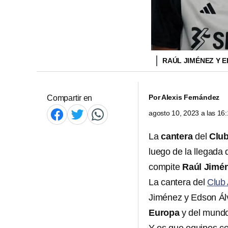
RAÚL JIMÉNEZ Y 
Por
Alexis Fernández
Compartir en
agosto 10, 2023 a las 1
La
cantera
del
Clu
luego de la llegada
compite
Raúl Jimén
La cantera del
Club
Jiménez y Edson Álv
Europa
y del mund