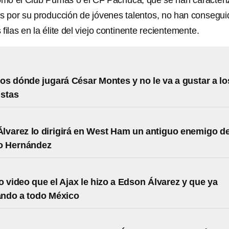
omo el Club Pumas o el CF Pachuca, que se han caracter
ños por su producción de jóvenes talentos, no han consegui
filas en la élite del viejo continente recientemente.
s dónde jugará César Montes y no le va a gustar a lo
istas
lvarez lo dirigirá en West Ham un antiguo enemigo de
to Hernández
o video que el Ajax le hizo a Edson Álvarez y que ya
rando a todo México