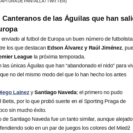
CAPTURA DE PANTALLA / TWITTER)
 Canteranos de las Águilas que han sal
Europa
 enviado al futbol de Europa un buen número de futbolista
ntre los que destacan
Edson Álvarez y Raúl Jiménez
, pu
emier League
la próxima temporada.
 las únicas Águilas que han “abandonado el nido” para vivi
que no del mismo modo del que lo han hecho los antes
iego Lainez
y
Santiago Naveda
; el primero no pudo
 Betis, por lo que probó suerte en el Sporting Praga de
oco sin mucho éxito.
o de Santiago Naveda fue un tanto similar, aunque alejado
efendiendo solo en un par de juegos los colores del Miedź