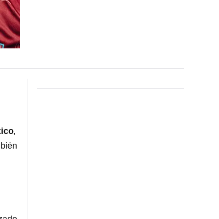
xico
,
mbién