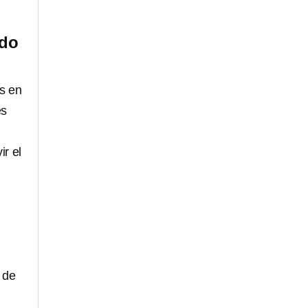
ido
s en
es
r el
 de