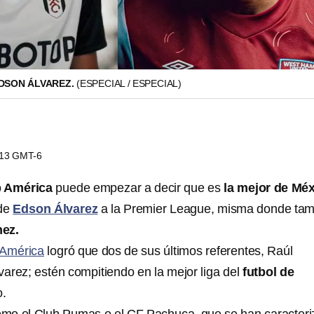
EDSON ÁLVAREZ.
(ESPECIAL / ESPECIAL)
6:13 GMT-6
b América
puede empezar a decir que es
la mejor de Mé
 de
Edson Álvarez
a la Premier League, misma donde ta
ez.
 América
logró que dos de sus últimos referentes, Raúl
arez; estén compitiendo en la mejor liga del
futbol de
o.