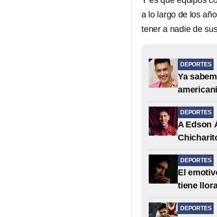
Y es que equipos c
a lo largo de los a
tener a nadie de sus 
DEPORTES
Ya sabemo
american
DEPORTES
A Edson Á
Chichari
DEPORTES
El emotiv
tiene llo
DEPORTES