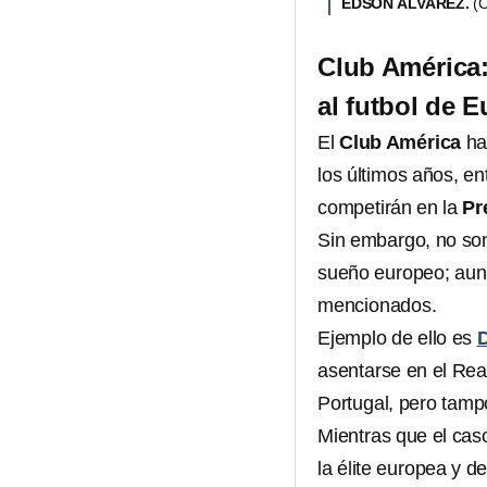
EDSON ÁLVAREZ.
(
Club América:
al futbol de 
El
Club América
ha
los últimos años, e
competirán en la
Pr
Sin embargo, no son
sueño europeo; aun
mencionados.
Ejemplo de ello es
D
asentarse en el Real
Portugal, pero tamp
Mientras que el cas
la élite europea y d