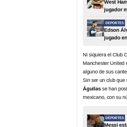
West Ham
jugador 
DEPORTES
Edson Álv
jugado e
Ni siquiera el Club 
Manchester United n
alguno de sus cante
Sin ser un club que 
Águilas
se han posi
mexicano, con su n
DEPORTES
Messi est