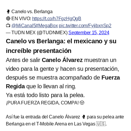
🥊 Canelo vs. Berlanga
🔴 EN VIVO:
https://t.co/h7FgzHgQgB
📺
@MiCanal5
#MegaBox
pic.twitter.com/FyjibxnSp2
— TUDN MEX (@TUDNMEX)
September 15, 2024
Canelo vs Berlanga: el mexicano y su
increíble presentación
Antes de salir
Canelo Álvarez
muestran un
video para la gente y hacen su presentación,
después se muestra acompañado de
Fuerza
Regida
que lo llevan al ring.
Ya está todo listo para la pelea.
¡PURA FUERZA REGIDA, COMPA! 🤠
Así fue la entrada del Canelo Álvarez 🥊 para su pelea ante
Berlanga en el T-Mobile Arena en Las Vegas 🇺🇸.