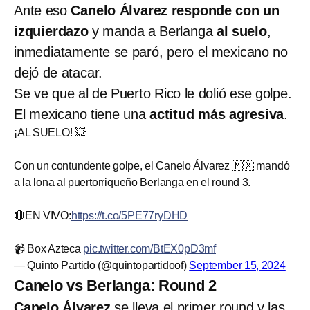
Ante eso
Canelo Álvarez responde con un
izquierdazo
y manda a Berlanga
al suelo
,
inmediatamente se paró, pero el mexicano no
dejó de atacar.
Se ve que al de Puerto Rico le dolió ese golpe.
El mexicano tiene una
actitud más agresiva
.
¡AL SUELO! 💥
Con un contundente golpe, el Canelo Álvarez 🇲🇽 mandó
a la lona al puertorriqueño Berlanga en el round 3.
🔴EN VIVO:
https://t.co/5PE77ryDHD
📹 Box Azteca
pic.twitter.com/BtEX0pD3mf
— Quinto Partido (@quintopartidoof)
September 15, 2024
Canelo vs Berlanga: Round 2
Canelo Álvarez
se lleva el primer round y las