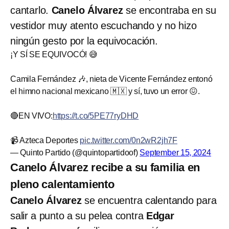
cantarlo.
Canelo Álvarez
se encontraba en su
vestidor muy atento escuchando y no hizo
ningún gesto por la equivocación.
¡Y SÍ SE EQUIVOCÓ! 😅
Camila Fernández 🎶, nieta de Vicente Fernández entonó
el himno nacional mexicano 🇲🇽 y sí, tuvo un error 😖.
🔴EN VIVO:
https://t.co/5PE77ryDHD
📹 Azteca Deportes
pic.twitter.com/0n2wR2jh7F
— Quinto Partido (@quintopartidoof)
September 15, 2024
Canelo Álvarez recibe a su familia en
pleno calentamiento
Canelo Álvarez
se encuentra calentando para
salir a punto a su pelea contra
Edgar