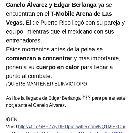
Canelo Álvarez y Edgar Berlanga
ya se
encuentran en el
T-Mobile Arena de Las
Vegas.
El de Puerto Rico llegó con su pareja y
equipo, mientras que el mexicano con sus
entrenadores.
Estos momentos antes de la pelea se
comienzan a concentrar
y más importante,
ponen a su
cuerpo en calor
para llegar a
punto al combate.
¡QUIERE MANTENER EL INVICTO! 🫡
Así fue la llegada de Edgar Berlanga 🇵🇷 para pelear esta
nocje ante el Canelo Álvarez.
🔴EN
VIVO:
https://t.co/5PE77ryDHD
pic.twitter.com/NQ1k9FkOur