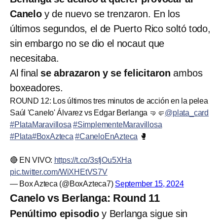
Canelo
y de nuevo se trenzaron. En los
últimos segundos, el de Puerto Rico soltó todo,
sin embargo no se dio el nocaut que
necesitaba.
Al final
se abrazaron y se felicitaron
ambos
boxeadores.
ROUND 12: Los últimos tres minutos de acción en la pelea
Saúl 'Canelo' Álvarez vs Edgar Berlanga 🤜🤛
@plata_card
#PlataMaravillosa
#SimplementeMaravillosa
#Plata
#BoxAzteca
#CaneloEnAzteca
🥊
🔴 EN VIVO:
https://t.co/3sfjOu5XHa
pic.twitter.com/WiXHEtVS7V
— Box Azteca (@BoxAzteca7)
September 15, 2024
Canelo vs Berlanga: Round 11
Penúltimo episodio
y Berlanga sigue sin