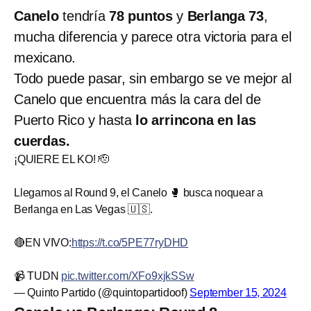
Canelo
tendría
78 puntos
y
Berlanga 73
,
mucha diferencia y parece otra victoria para el
mexicano.
Todo puede pasar, sin embargo se ve mejor al
Canelo que encuentra más la cara del de
Puerto Rico y hasta
lo arrincona en las
cuerdas.
¡QUIERE EL KO! 🫡
Llegamos al Round 9, el Canelo 🥊 busca noquear a
Berlanga en Las Vegas 🇺🇸.
🔴EN VIVO:
https://t.co/5PE77ryDHD
📹 TUDN
pic.twitter.com/XFo9xjkSSw
— Quinto Partido (@quintopartidoof)
September 15, 2024