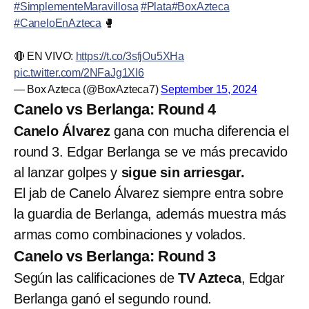
#SimplementeMaravillosa
#Plata
#BoxAzteca
#CaneloEnAzteca
🥊
🔴 EN VIVO:
https://t.co/3sfjOu5XHa
pic.twitter.com/2NFaJg1XI6
— Box Azteca (@BoxAzteca7)
September 15, 2024
Canelo vs Berlanga: Round 4
Canelo Álvarez
gana con mucha diferencia el
round 3. Edgar Berlanga se ve más precavido
al lanzar golpes y
sigue sin arriesgar.
El jab de Canelo Álvarez siempre entra sobre
la guardia de Berlanga, además muestra más
armas como combinaciones y volados.
Canelo vs Berlanga: Round 3
Según las calificaciones de
TV Azteca
, Edgar
Berlanga ganó el segundo round.