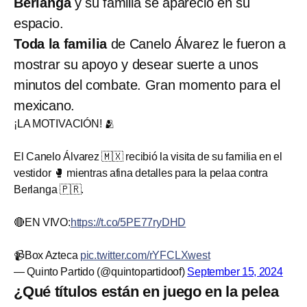
Berlanga
y su familia se apareció en su
espacio.
Toda la familia
de Canelo Álvarez le fueron a
mostrar su apoyo y desear suerte a unos
minutos del combate. Gran momento para el
mexicano.
¡LA MOTIVACIÓN! 🫂
El Canelo Álvarez 🇲🇽 recibió la visita de su familia en el
vestidor 🥊 mientras afina detalles para la pelaa contra
Berlanga 🇵🇷.
🔴EN VIVO:
https://t.co/5PE77ryDHD
📹Box Azteca
pic.twitter.com/rYFCLXwest
— Quinto Partido (@quintopartidoof)
September 15, 2024
¿Qué títulos están en juego en la pelea