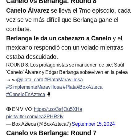
Canelo vs Berlanga: Round 8
Canelo Álvarez
se lleva el 7mo episodio, cada
vez se ve más difícil que Berlanga gane el
combate.
Berlanga le da un cabezazo a Canelo
y el
mexicano respondió con un volado mientras
estaba descuidado.
ROUND 8: Los protagonistas se mantienen de pie: Saúl
'Canelo' Álvarez y Edgar Berlanga sobreviven en la pelea
🤜🤛
@plata_card
#PlataMaravillosa
#SimplementeMaravillosa
#Plata
#BoxAzteca
#CaneloEnAzteca
🥊
🔴 EN VIVO:
https://t.co/3sfjOu5XHa
pic.twitter.com/lea2PHR2Iv
— Box Azteca (@BoxAzteca7)
September 15, 2024
Canelo vs Berlanga: Round 7