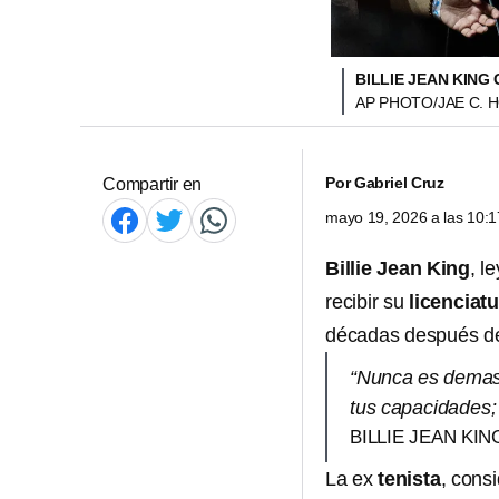
BILLIE JEAN KING
AP PHOTO/JAE C. 
Por
Gabriel Cruz
Compartir en
mayo 19, 2026 a las 10:
Billie Jean King
, l
recibir su
licenciatu
décadas después de 
“Nunca es demasi
tus capacidades; v
BILLIE JEAN KIN
La ex
tenista
, cons