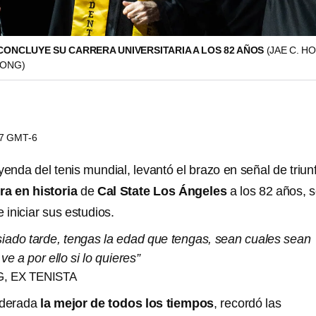
 CONCLUYE SU CARRERA UNIVERSITARIA A LOS 82 AÑOS
(JAE C. HO
HONG)
17 GMT-6
eyenda del tenis mundial, levantó el brazo en señal de triunf
ra en historia
de
Cal State Los Ángeles
a los 82 años, s
iniciar sus estudios.
ado tarde, tengas la edad que tengas, sean cuales sean
e a por ello si lo quieres”
G, EX TENISTA
iderada
la mejor de todos los tiempos
, recordó las