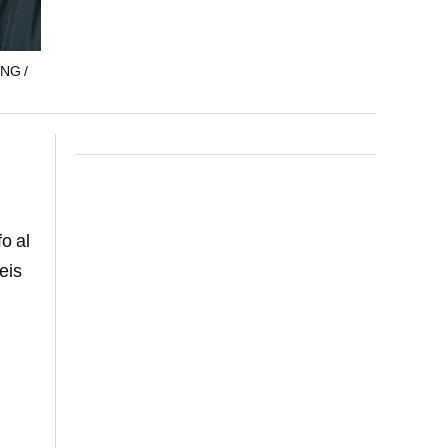
NG /
o al
eis