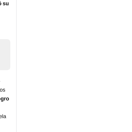
ó su
s
los
ogro
ela