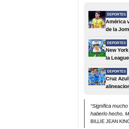
DEPORTES
América v
de la Jor
DEPORTES
New York 
la Leagu
DEPORTES
Cruz Azul
alineacio
“Significa mucho
haberlo hecho. M
BILLIE JEAN KIN