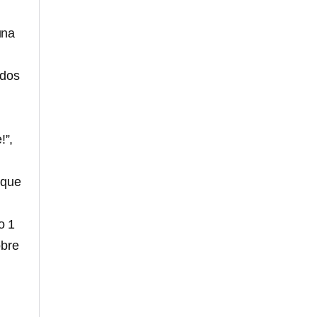
una
ados
!”,
 que
o 1
obre