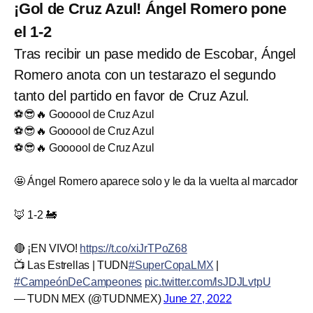
¡Gol de Cruz Azul! Ángel Romero pone
el 1-2
Tras recibir un pase medido de Escobar, Ángel
Romero anota con un testarazo el segundo
tanto del partido en favor de Cruz Azul.
⚽😎🔥 Goooool de Cruz Azul
⚽😎🔥 Goooool de Cruz Azul
⚽😎🔥 Goooool de Cruz Azul
🤩 Ángel Romero aparece solo y le da la vuelta al marcador
🦊 1-2 🚂
🔴 ¡EN VIVO!
https://t.co/xiJrTPoZ68
📺 Las Estrellas | TUDN
#SuperCopaLMX
|
#CampeónDeCampeones
pic.twitter.com/lsJDJLvtpU
— TUDN MEX (@TUDNMEX)
June 27, 2022