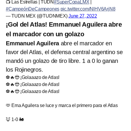
📺 Las Estrellas | TUDN
#SuperCopaLMX
|
#CampeónDeCampeones
pic.twitter.com/NlHV6ArjN8
— TUDN MEX (@TUDNMEX)
June 27, 2022
¡Gol del Atlas! Emmanuel Aguilera abre
el marcador con un golazo
Emmanuel Aguilera
abre el marcador en
favor del Atlas, el defensa central argentino se
mandó un golazo de tiro libre. 1 a 0 lo ganan
los Rojinegros.
⚽🔥😎 ¡Golaaazo de Atlas!
⚽🔥😎 ¡Golaaazo de Atlas!
⚽🔥😎 ¡Golaaazo de Atlas!
🫶 Ema Aguilera se luce y marca el primero para el Atlas
🦊 1-0 🚂