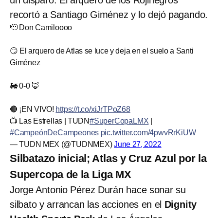
recortó a Santiago Giménez y lo dejó pagando.
🫡 Don Camiloooo
😏 El arquero de Atlas se luce y deja en el suelo a Santi
Giménez
🚂 0-0 🦊
🔴 ¡EN VIVO!
https://t.co/xiJrTPoZ68
📺 Las Estrellas | TUDN
#SuperCopaLMX
|
#CampeónDeCampeones
pic.twitter.com/4pwvRrKiUW
— TUDN MEX (@TUDNMEX)
June 27, 2022
Silbatazo inicial; Atlas y Cruz Azul por la
Supercopa de la Liga MX
Jorge Antonio Pérez Durán hace sonar su
silbato y arrancan las acciones en el
Dignity