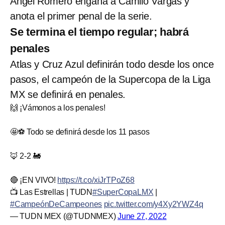
Ángel Romero engaña a Camilo Vargas y
anota el primer penal de la serie.
Se termina el tiempo regular; habrá
penales
Atlas y Cruz Azul definirán todo desde los once
pasos, el campeón de la Supercopa de la Liga
MX se definirá en penales.
🙌 ¡Vámonos a los penales!
🤩⚽ Todo se definirá desde los 11 pasos
🦊 2-2 🚂
🔴 ¡EN VIVO!
https://t.co/xiJrTPoZ68
📺 Las Estrellas | TUDN
#SuperCopaLMX
|
#CampeónDeCampeones
pic.twitter.com/y4Xy2YWZ4q
— TUDN MEX (@TUDNMEX)
June 27, 2022