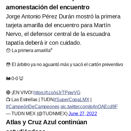
amonestación del encuentro
Jorge Antonio Pérez Durán mostró la primera
tarjeta amarilla del encuentro para Martín
Nervo, el defensor central de la escuadra
tapatía deberá ir con cuidado.
😯 La primera amarilla⁰
😳 El árbitro ya no aguantó más y sacó el cartón preventivo
🚂 0-0 🦊
🔴 ¡EN VIVO!
https://t.co/xiJrTPpwVG
📺 Las Estrellas | TUDN
#SuperCopaLMX
|
#CampeónDeCampeones
pic.twitter.com/p4nOAEcd9F
— TUDN MEX (@TUDNMEX)
June 27, 2022
Atlas y Cruz Azul continúan