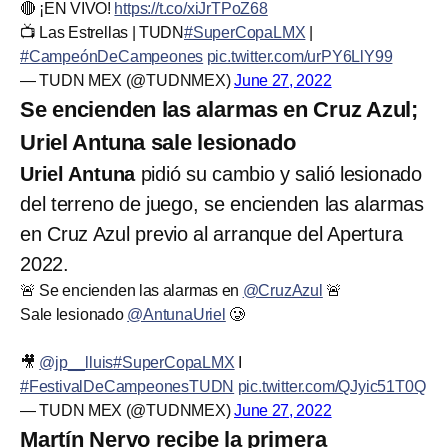
🔴 ¡EN VIVO!
https://t.co/xiJrTPoZ68
📺 Las Estrellas | TUDN
#SuperCopaLMX
|
#CampeónDeCampeones
pic.twitter.com/urPY6LlY99
— TUDN MEX (@TUDNMEX)
June 27, 2022
Se encienden las alarmas en Cruz Azul;
Uriel Antuna sale lesionado
Uriel Antuna
pidió su cambio y salió lesionado
del terreno de juego, se encienden las alarmas
en Cruz Azul previo al arranque del Apertura
2022.
🚨 Se encienden las alarmas en
@CruzAzul
🚨
Sale lesionado
@AntunaUriel
🥲
🎥
@jp__lluis
#SuperCopaLMX
I
#FestivalDeCampeonesTUDN
pic.twitter.com/QJyic51T0Q
— TUDN MEX (@TUDNMEX)
June 27, 2022
Martín Nervo recibe la primera