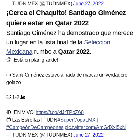
— TUDN MEX (@TUDNMEX)
June 27, 2022
¡Cerca el Chaquito! Santiago Giménez
quiere estar en Qatar 2022
Santiago Giménez ha demostrado que merece
un lugar en la lista final de la
Selección
Mexicana
rumbo a
Qatar 2022
.
🤩 ¡Está en plan grande!
👀 Santi Giménez estuvo a nada de marcar un verdadero
golazo
🦊 1-2 🚂
🔴 ¡EN VIVO!
https://t.co/xiJrTPoZ68
📺 Las Estrellas | TUDN
#SuperCopaLMX
|
#CampeónDeCampeones
pic.twitter.com/AmGdXxl5xN
— TUDN MEX (@TUDNMEX)
June 27, 2022