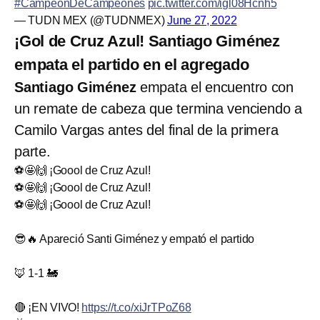
#CampeónDeCampeones
pic.twitter.com/igl08Hcnh5
— TUDN MEX (@TUDNMEX)
June 27, 2022
¡Gol de Cruz Azul! Santiago Giménez
empata el partido en el agregado
Santiago Giménez
empata el encuentro con
un remate de cabeza que termina venciendo a
Camilo Vargas antes del final de la primera
parte.
⚽🤩🙌 ¡Goool de Cruz Azul!
⚽🤩🙌 ¡Goool de Cruz Azul!
⚽🤩🙌 ¡Goool de Cruz Azul!
😎🔥 Apareció Santi Giménez y empató el partido
🦊 1-1 🚂
🔴 ¡EN VIVO!
https://t.co/xiJrTPoZ68