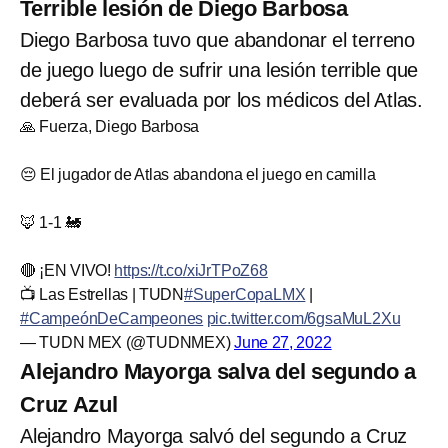
Terrible lesión de Diego Barbosa
Diego Barbosa tuvo que abandonar el terreno
de juego luego de sufrir una lesión terrible que
deberá ser evaluada por los médicos del Atlas.
🙏 Fuerza, Diego Barbosa
😔 El jugador de Atlas abandona el juego en camilla
🦊 1-1 🚂
🔴 ¡EN VIVO!
https://t.co/xiJrTPoZ68
📺 Las Estrellas | TUDN
#SuperCopaLMX
|
#CampeónDeCampeones
pic.twitter.com/6gsaMuL2Xu
— TUDN MEX (@TUDNMEX)
June 27, 2022
Alejandro Mayorga salva del segundo a
Cruz Azul
Alejandro Mayorga salvó del segundo a Cruz