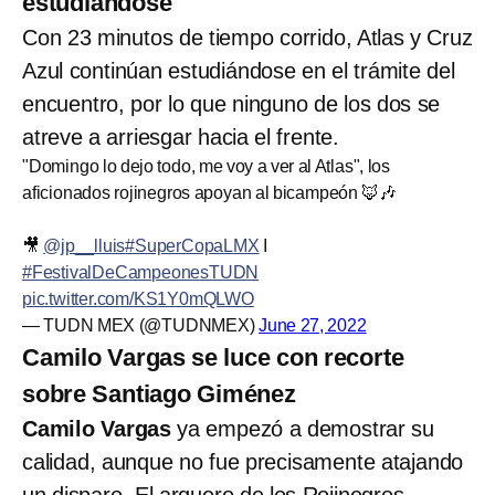
estudiándose
Con 23 minutos de tiempo corrido, Atlas y Cruz
Azul continúan estudiándose en el trámite del
encuentro, por lo que ninguno de los dos se
atreve a arriesgar hacia el frente.
"Domingo lo dejo todo, me voy a ver al Atlas", los
aficionados rojinegros apoyan al bicampeón 🦊🎶
🎥
@jp__lluis
#SuperCopaLMX
I
#FestivalDeCampeonesTUDN
pic.twitter.com/KS1Y0mQLWO
— TUDN MEX (@TUDNMEX)
June 27, 2022
Camilo Vargas se luce con recorte
sobre Santiago Giménez
Camilo Vargas
ya empezó a demostrar su
calidad, aunque no fue precisamente atajando
un disparo. El arquero de los Rojinegros