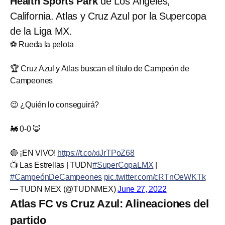
Health Sports Park
de Los Ángeles,
California. Atlas y Cruz Azul por la Supercopa
de la Liga MX.
⚽ Rueda la pelota
🏆 Cruz Azul y Atlas buscan el título de Campeón de
Campeones
😉 ¿Quién lo conseguirá?
🚂 0-0 🦊
🔴 ¡EN VIVO!
https://t.co/xiJrTPoZ68
📺 Las Estrellas | TUDN
#SuperCopaLMX
|
#CampeónDeCampeones
pic.twitter.com/cRTnOeWKTk
— TUDN MEX (@TUDNMEX)
June 27, 2022
Atlas FC vs Cruz Azul: Alineaciones del
partido