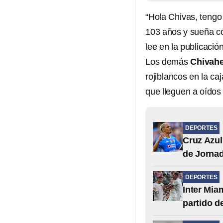
“Hola Chivas, tengo
103 años y sueña co
lee en la publicación
Los demás
Chivah
rojiblancos en la c
que lleguen a oídos 
DEPORTES
Cruz Azul
de Jornad
DEPORTES
Inter Mia
partido d