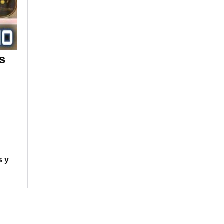
s
s y