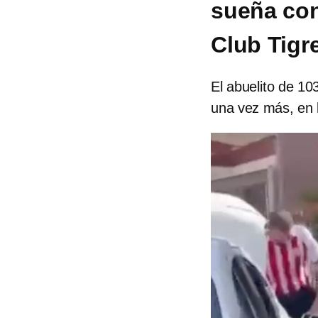
sueña con 
Club Tigr
El abuelito de 1
una vez más, en l