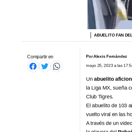
ABUELITO FAN DE
Por
Alexis Fernández
Compartir en
mayo 25, 2023 a las 17:
Un
abuelito aficio
la Liga MX, sueña co
Club Tigres.
El abuelito de 103 a
vuelto viral en las h
A través de un video