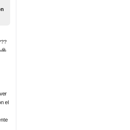
on
???
🙏
ver
n el
ente