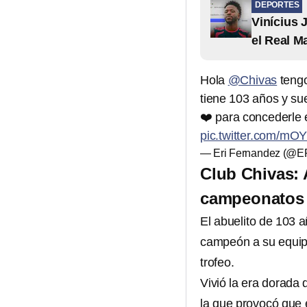
DEPORTES
Vinícius 
el Real M
Hola
@Chivas
tengo
tiene 103 años y su
❤️ para concederle
pic.twitter.com/m
— Eri Fernandez (@
Club Chivas: 
campeonatos 
El abuelito de 103 a
campeón a su equip
trofeo.
Vivió la era dorada
la que provocó que e