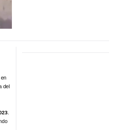
 en
a del
023
.
ando