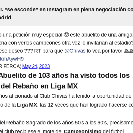
Jr. “se esconde” en Instagram en plena negociación c
adrid
 una petición muy especial 🥹 este abuelito de una amiga
eña con verlos campeones otra vez lo invitarian al estadio
 ese deseo ??? RT para que
@Chivas
lo vea por favor 🙏
OYkmAywH9
ERIFERCA)
May 24, 2023
Abuelito de 103 años ha visto todos los
del Rebaño en Liga MX
ños aficionado al Club Chivas ha tenido la oportunidad de 
o de la
Liga MX
, las 12 veces que han logrado hacerse co
 del Rebaño Sagrado de los años 50′s a los 60′s, precisam
l club recibiese el mote del
Campeonísimo
del futbol