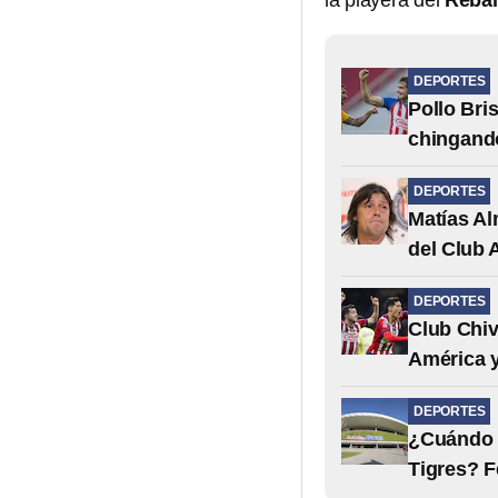
la playera del
Reba
DEPORTES
Pollo Bri
chingando
DEPORTES
Matías Al
del Club 
DEPORTES
Club Chiv
América y
DEPORTES
¿Cuándo e
Tigres? F