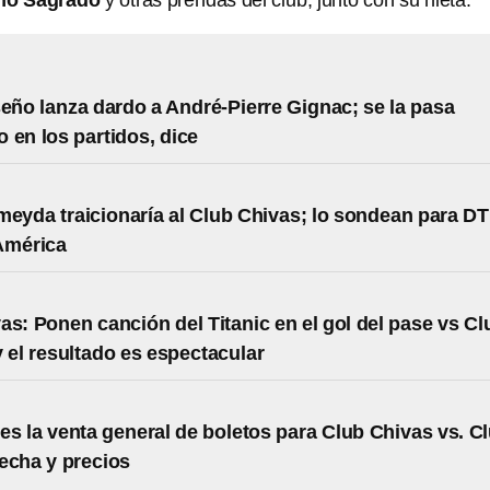
ño Sagrado
y otras prendas del club, junto con su nieta.
seño lanza dardo a André-Pierre Gignac; se la pasa
 en los partidos, dice
meyda traicionaría al Club Chivas; lo sondean para DT
América
as: Ponen canción del Titanic en el gol del pase vs Cl
 el resultado es espectacular
s la venta general de boletos para Club Chivas vs. C
echa y precios