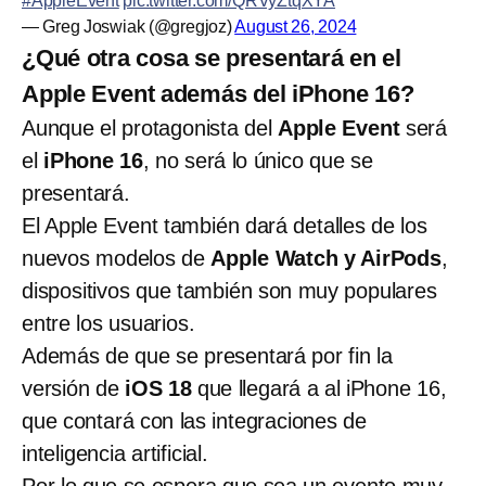
#AppleEvent
pic.twitter.com/QRVyZtqXYA
— Greg Joswiak (@gregjoz)
August 26, 2024
¿Qué otra cosa se presentará en el
Apple Event además del iPhone 16?
Aunque el protagonista del
Apple Event
será
el
iPhone 16
, no será lo único que se
presentará.
El Apple Event también dará detalles de los
nuevos modelos de
Apple Watch y AirPods
,
dispositivos que también son muy populares
entre los usuarios.
Además de que se presentará por fin la
versión de
iOS 18
que llegará a al iPhone 16,
que contará con las integraciones de
inteligencia artificial.
Por lo que se espera que sea un evento muy