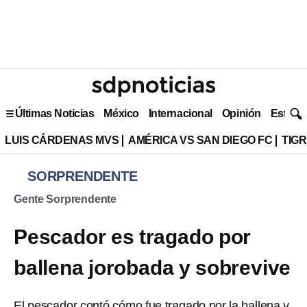
Últimas Noticias
México
Internacional
Opinión
Estilo 
LUIS CÁRDENAS MVS
AMÉRICA VS SAN DIEGO FC
TIG
SORPRENDENTE
Gente Sorprendente
Pescador es tragado por
ballena jorobada y sobrevive
El pescador contó cómo fue tragado por la ballena y