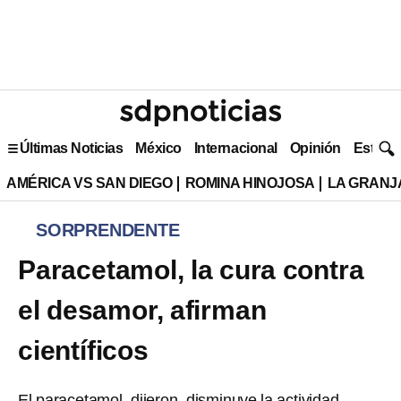
Últimas Noticias
México
Internacional
Opinión
Estilo 
AMÉRICA VS SAN DIEGO
ROMINA HINOJOSA
LA GRANJA
SORPRENDENTE
Paracetamol, la cura contra
el desamor, afirman
científicos
El paracetamol, dijeron, disminuye la actividad