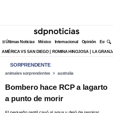
Últimas Noticias
México
Internacional
Opinión
Estilo 
AMÉRICA VS SAN DIEGO
ROMINA HINOJOSA
LA GRANJA
SORPRENDENTE
animales sorprendentes
australia
Bombero hace RCP a lagarto
a punto de morir
El pequeño reptil cayó al agua y dejó de respirar,