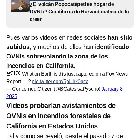
¿El volcán Popocatépetl es hogar de
OVNIs? Científicos de Harvard realmente lo
creen
Pues varios videos en redes sociales
han sido
subidos,
y muchos de ellos han i
dentificado
OVNIs sobrevolando la zona de los
incendios en California
.
🚨🇺🇸 What on Earth is this just captured on a Fox News
Report…..?
pic.twitter.com/5pIHrk0qcx
— Concerned Citizen (@BGatesIsaPyscho)
January 8,
2025
Videos probarían avistamientos de
OVNIs en incendios forestales de
California en Estados Unidos
Tal y como se reveló, desde el pasado 7 de