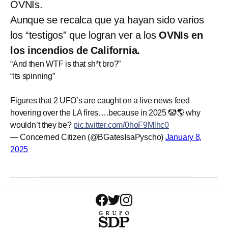
OVNIs.
Aunque se recalca que ya hayan sido varios
los “testigos” que logran ver a los
OVNIs en
los incendios de California.
“And then WTF is that sh*t bro?”
“Its spinning”
Figures that 2 UFO’s are caught on a live news feed
hovering over the LA fires….because in 2025 🤡🌎 why
wouldn’t they be?
pic.twitter.com/0hoF9Mlhc0
— Concerned Citizen (@BGatesIsaPyscho)
January 8,
2025