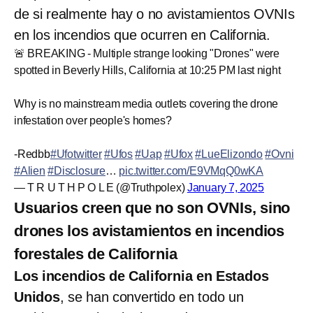
de si realmente hay o no avistamientos OVNIs
en los incendios que ocurren en California.
🚨 BREAKING - Multiple strange looking "Drones" were
spotted in Beverly Hills, California at 10:25 PM last night
Why is no mainstream media outlets covering the drone
infestation over people's homes?
-Redbb
#Ufotwitter
#Ufos
#Uap
#Ufox
#LueElizondo
#Ovni
#Alien
#Disclosure
…
pic.twitter.com/E9VMqQ0wKA
— T R U T H P O L E (@Truthpolex)
January 7, 2025
Usuarios creen que no son OVNIs, sino
drones los avistamientos en incendios
forestales de California
Los incendios de California en Estados
Unidos
, se han convertido en todo un