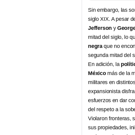
Sin embargo, las so
siglo XIX. A pesar 
Jefferson
y
George
mitad del siglo, lo 
negra
que no encont
segunda mitad del s
En adición, la
polít
México
más de la mi
militares en distint
expansionista disf
esfuerzos en dar con
del respeto a la sob
Violaron fronteras, 
sus propiedades, in