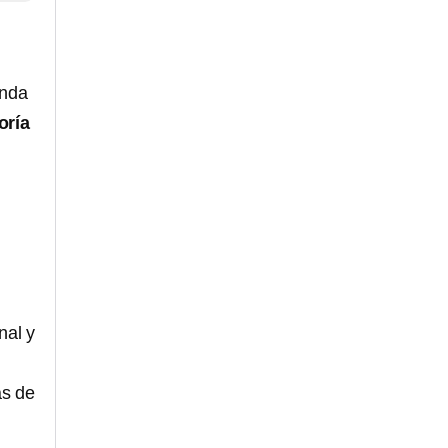
unda
oría
nal y
as de