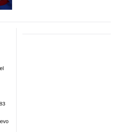
el
783
uevo