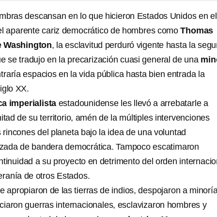
mbras descansan en lo que hicieron Estados Unidos en el
del aparente cariz democrático de hombres como
Thomas
 Washington
, la esclavitud perduró vigente hasta la seg
que se tradujo en la precarización cuasi general de una
min
raría espacios en la vida pública hasta bien entrada la
iglo XX.
ica imperialista
estadounidense les llevó a arrebatarle a
tad de su territorio, amén de la múltiples intervenciones
os rincones del planeta bajo la idea de una voluntad
razada de bandera democrática. Tampoco escatimaron
tinuidad a su proyecto en detrimento del orden internacio
eranía de otros Estados.
se apropiaron de las tierras de indios, despojaron a minorí
iciaron guerras internacionales, esclavizaron hombres y