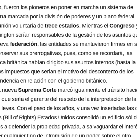
es, fueron los pioneros en poner en marcha un sistema de
rna
marcada por la división de poderes y un plano federal
unión voluntaria de
trece estados
. Mientras el
Congreso
ngton serían responsables de la gestión de los asuntos q
ueva
federación
, las entidades se mantuvieron firmes en 
nservar sus prerrogativas, pues, como se recordará, las
ca británica habían dirigido sus asuntos internos (hasta la
s impuestos que serían el motivo del descontento de los
dencia en relación con el gobierno británico.
a nueva
Suprema Corte
marcó igualmente el tránsito haci
o
que sería el garante del respeto de la interpretación de la
s leyes. Con el paso de los años, y una vez insertadas las 
Bill of Rights) Estados Unidos consolidó un edificio sóli
s a defender la propiedad privada, a salvaguardar el inter
er cualquier tipo de intromisión de un poder sobre el otro.