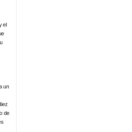
y el
ue
su
a un
diez
do de
és