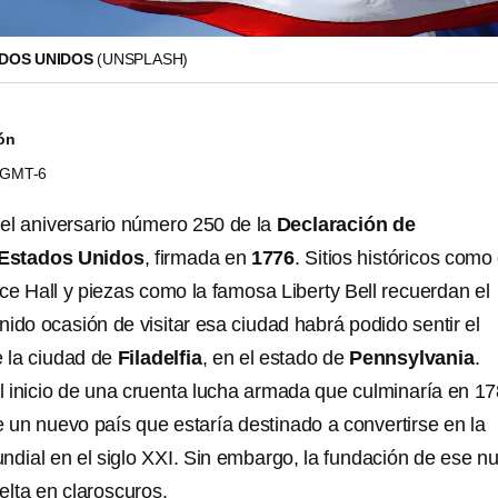
ADOS UNIDOS
(UNSPLASH)
ón
0 GMT-6
l aniversario número 250 de la
Declaración de
 Estados Unidos
, firmada en
1776
. Sitios históricos como 
e Hall y piezas como la famosa Liberty Bell recuerdan el
ido ocasión de visitar esa ciudad habrá podido sentir el
e la ciudad de
Filadelfia
, en el estado de
Pennsylvania
.
el inicio de una cruenta lucha armada que culminaría en 1
 un nuevo país que estaría destinado a convertirse en la
ndial en el siglo XXI. Sin embargo, la fundación de ese n
elta en claroscuros.