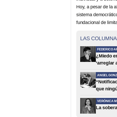
Hoy, a pesar de la 
sistema democrático
fundacional de limit
LAS COLUMNA
FEDERICO A
¿Miedo em
‘arreglar
ANGEL GONZ
“Notifica
que ning
VERÓNICA 
La sobera