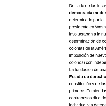
Del lado de las luc
democracia mode
determinado por la 
presidente en Washi
involucraban a la n
determinación de co
colonias de la Améri
imposición de nuevo
colonos) con indepen
La fundación de un
Estado de derech
constitución y de la
primeras Enmiendas (
contrapesos dirigido
individual y a deten