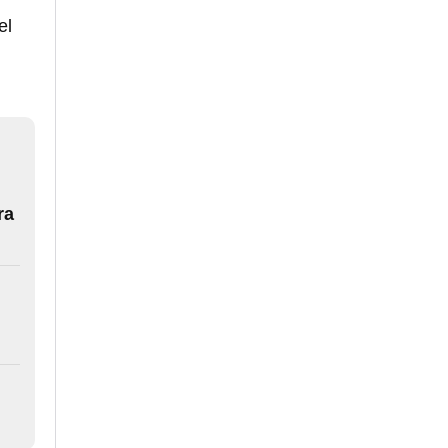
el
o
ra