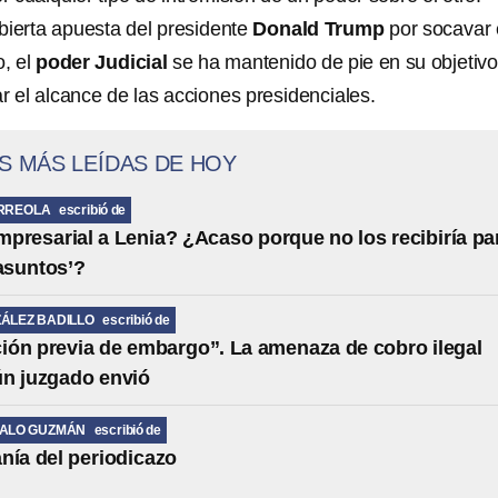
abierta apuesta del presidente
Donald Trump
por socavar 
, el
poder Judicial
se ha mantenido de pie en su objetiv
ar el alcance de las acciones presidenciales.
S MÁS LEÍDAS DE HOY
RREOLA
escribió de
presarial a Lenia? ¿Acaso porque no los recibiría pa
 asuntos’?
ÁLEZ BADILLO
escribió de
ción previa de embargo”. La amenaza de cobro ilegal
ún juzgado envió
MALO GUZMÁN
escribió de
nía del periodicazo