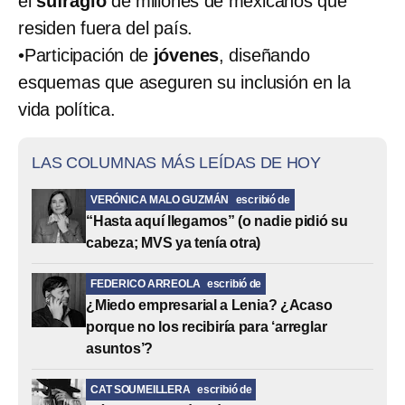
el
sufragio
de millones de mexicanos que
residen fuera del país.​
•​Participación de
jóvenes
, diseñando
esquemas que aseguren su inclusión en la
vida política.​
LAS COLUMNAS MÁS LEÍDAS DE HOY
VERÓNICA MALO GUZMÁN
escribió de
“Hasta aquí llegamos” (o nadie pidió su
cabeza; MVS ya tenía otra)
FEDERICO ARREOLA
escribió de
¿Miedo empresarial a Lenia? ¿Acaso
porque no los recibiría para ‘arreglar
asuntos’?
CAT SOUMEILLERA
escribió de