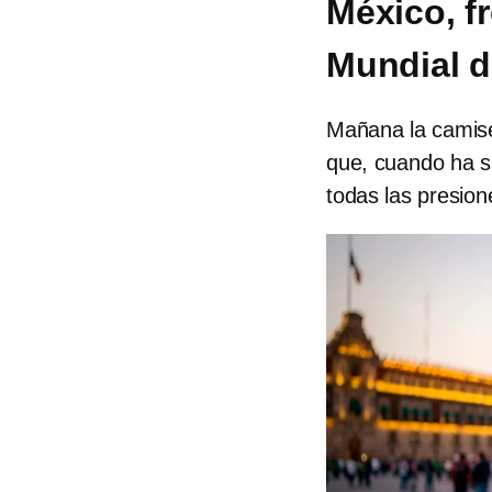
México, f
Mundial d
Mañana la camise
que, cuando ha si
todas las presion