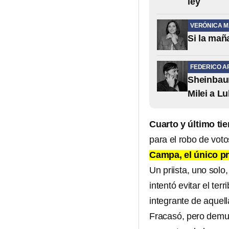
ley
VERÓNICA 
Si la mañ
FEDERICO A
Sheinbaum
Milei a Lu
Cuarto y último t
para el robo de voto
Campa, el único pr
Un priista, uno solo
intentó evitar el te
integrante de aquel
Fracasó, pero demue