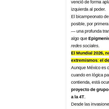
venció de forma apla
izquierda al poder.
El bicampeonato de
posible, por primera
— una profunda tran
algo que
Epigmenio
redes sociales
.
El Mundial 2026, no
extremismos
:
el de
Aunque México es c
cuando en lógica pac
contienda, está ocu
proyecto de grupos
a la 4T
.
Desde las invasione