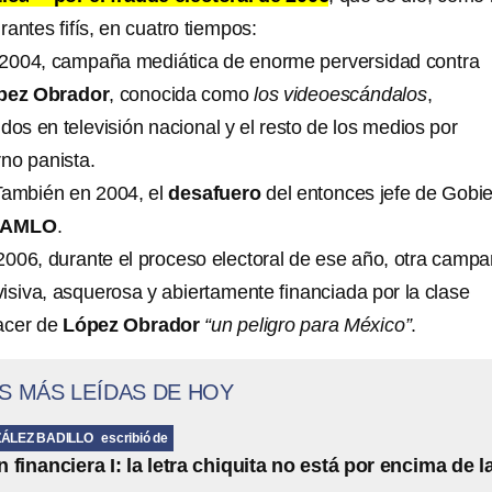
antes fifís, en cuatro tiempos:
2004, campaña mediática de enorme perversidad contra
pez Obrador
, conocida como
los videoescándalos
,
os en televisión nacional y el resto de los medios por
rno panista.
ambién en 2004, el
desafuero
del entonces jefe de Gobi
AMLO
.
006, durante el proceso electoral de ese año, otra camp
isiva, asquerosa y abiertamente financiada por la clase
acer de
López Obrador
“un peligro para México”
.
S MÁS LEÍDAS DE HOY
ÁLEZ BADILLO
escribió de
financiera I: la letra chiquita no está por encima de l