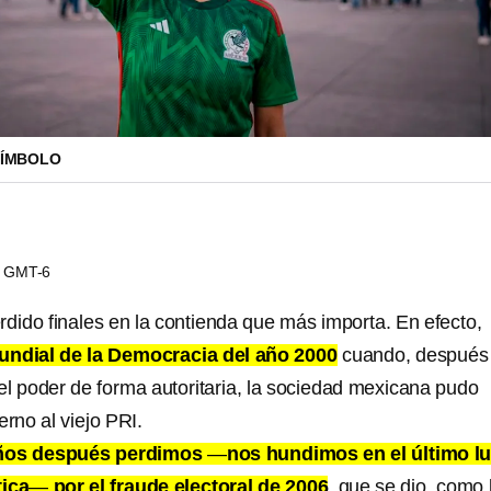
 SÍMBOLO
15 GMT-6
ido finales en la contienda que más importa. En efecto,
undial de la Democracia del año 2000
cuando, después
el poder de forma autoritaria, la sociedad mexicana pudo
erno al viejo PRI.
años después perdimos
—
nos hundimos en el último l
tica
—
por el fraude electoral de 2006
, que se dio, como 