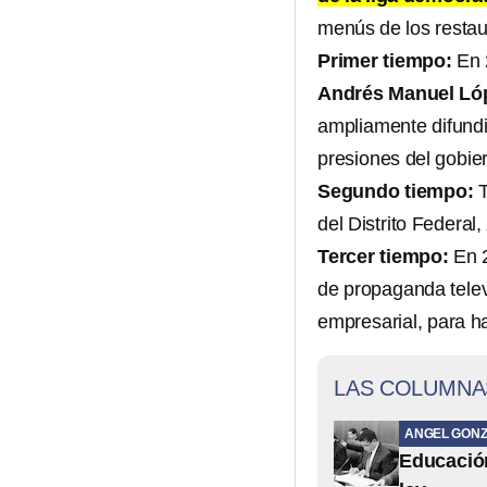
menús de los restaur
Primer tiempo:
En 
Andrés Manuel Ló
ampliamente difundid
presiones del gobie
Segundo tiempo:
T
del Distrito Federal,
Tercer tiempo:
En 2
de propaganda telev
empresarial, para h
LAS COLUMNA
ANGEL GONZ
Educación 