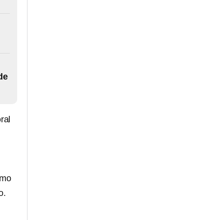
de
ral
como
o.