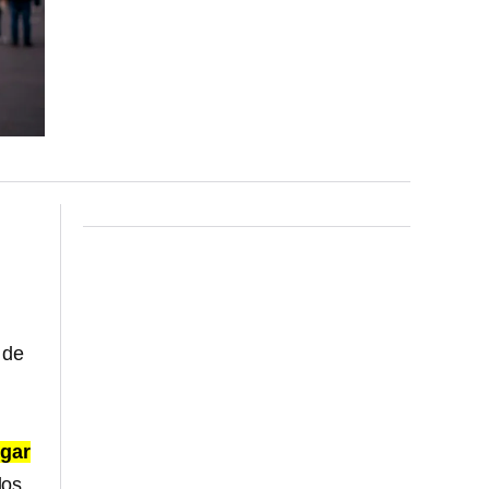
 de
ugar
los