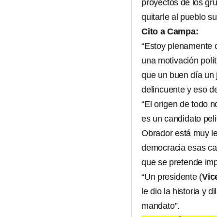
proyectos de los gr
quitarle al pueblo s
Cito a Campa:
“Estoy plenamente c
una motivación políti
que un buen día un 
delincuente y eso de
“El origen de todo 
es un candidato pe
Obrador está muy lej
democracia esas cara
que se pretende imp
“Un presidente (
Vic
le dio la historia y
mandato”.