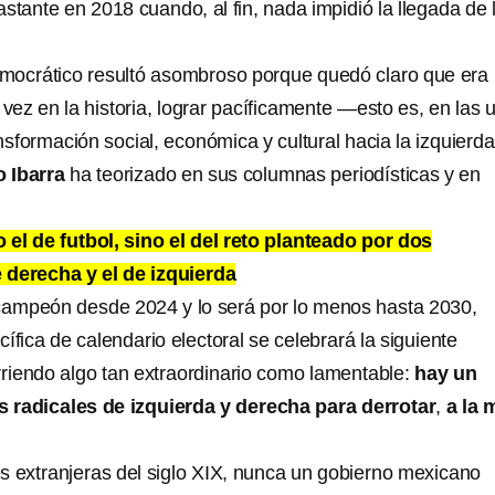
stante en 2018 cuando, al fin, nada impidió la llegada de 
mocrático resultó asombroso porque quedó claro que era
 vez en la historia, lograr pacíficamente —esto es, en las 
sformación social, económica y cultural hacia la izquierda
 Ibarra
ha teorizado en sus columnas periodísticas y en
 el de futbol, sino el del reto planteado por dos
 derecha y el de izquierda
ampeón desde 2024 y lo será por lo menos hasta 2030,
ífica de calendario electoral se celebrará la siguiente
rriendo algo tan extraordinario como lamentable:
hay un
 radicales de izquierda y derecha para derrotar
,
a la 
s extranjeras del siglo XIX, nunca un gobierno mexicano