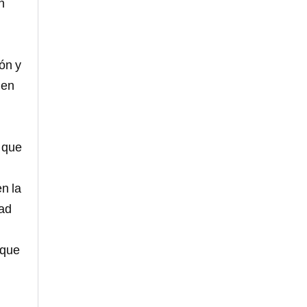
n
ón y
 en
 que
en la
dad
 que