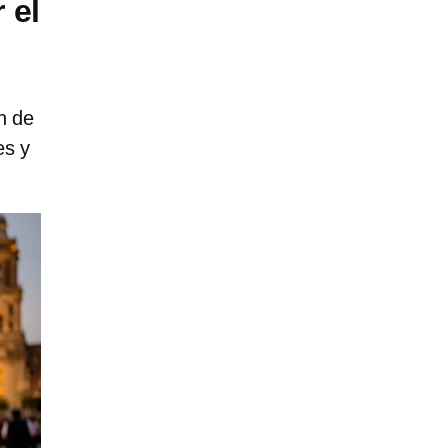
 el
n de
es y