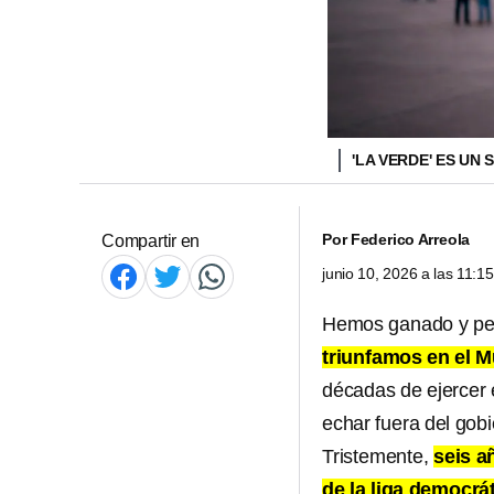
'LA VERDE' ES UN
Por
Federico Arreola
Compartir en
junio 10, 2026 a las 11:
Hemos ganado y perd
triunfamos en el M
décadas de ejercer 
echar fuera del gobi
Tristemente,
seis 
de la liga democrá