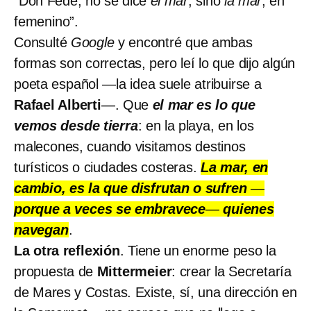
“Don Fede, no se dice
el mar
, sino
la mar
, en
femenino”.
Consulté
Google
y encontré que ambas
formas son correctas, pero leí lo que dijo algún
poeta español —la idea suele atribuirse a
Rafael Alberti
—. Que
el mar es lo que
vemos desde tierra
: en la playa, en los
malecones, cuando visitamos destinos
turísticos o ciudades costeras.
La mar, en
cambio, es la que disfrutan o sufren
—
porque a veces se embravece
—
quienes
navegan
.
La otra reflexión
. Tiene un enorme peso la
propuesta de
Mittermeier
: crear la Secretaría
de Mares y Costas. Existe, sí, una dirección en