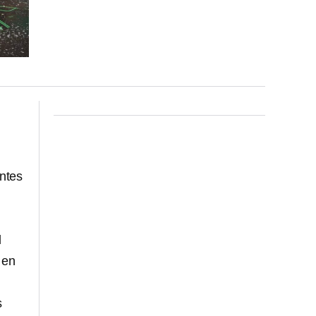
ntes
l
 en
s