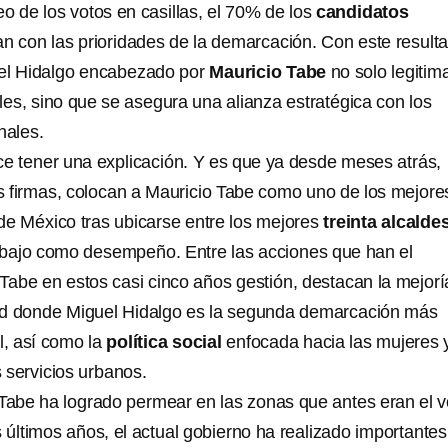
o de los votos en casillas, el 70% de los
candidatos
 con las prioridades de la demarcación. Con este result
uel Hidalgo encabezado por
Mauricio Tabe
no solo legitim
les, sino que se asegura una alianza estratégica con los
nales.
ce tener una explicación. Y es que ya desde meses atrás,
 firmas, colocan a Mauricio Tabe como uno de los mejore
 de México tras ubicarse entre los mejores
treinta alcalde
rabajo como desempeño. Entre las acciones que han el
Tabe en estos casi cinco años gestión, destacan la mejorí
ad donde Miguel Hidalgo es la segunda demarcación más
l, así como la
política social
enfocada hacia las mujeres 
 servicios urbanos.
o, Tabe ha logrado permear en las zonas que antes eran el v
s últimos años, el actual gobierno ha realizado importantes