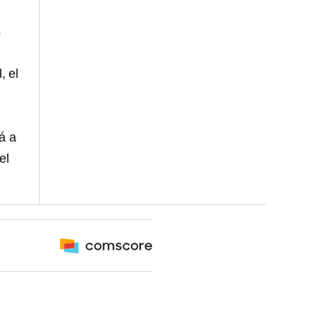
s
, el
á a
el