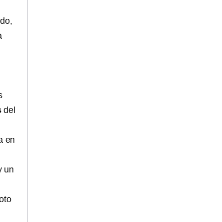
ado,
a
s
s
del
a en
y un
oto