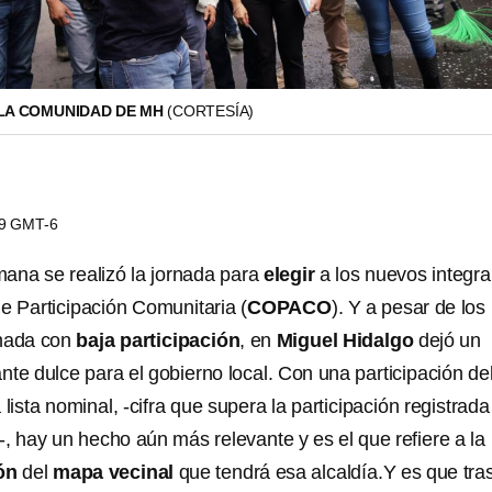
 LA COMUNIDAD DE MH
(CORTESÍA)
29 GMT-6
mana se realizó la jornada para
elegir
a los nuevos integra
e Participación Comunitaria (
COPACO
). Y a pesar de los
rnada con
baja
participación
, en
Miguel Hidalgo
dejó un
te dulce para el gobierno local. Con una participación de
 lista nominal, -cifra que supera la participación registrada
s-, hay un hecho aún más relevante y es el que refiere a la
ón
del
mapa vecinal
que tendrá esa alcaldía.Y es que tra