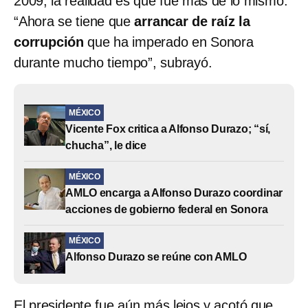
2009, la realidad es que fue más de lo mismo.
“Ahora se tiene que
arrancar de raíz la
corrupción
que ha imperado en Sonora
durante mucho tiempo”, subrayó.
MÉXICO
Vicente Fox critica a Alfonso Durazo; “sí,
chucha”, le dice
MÉXICO
AMLO encarga a Alfonso Durazo coordinar
acciones de gobierno federal en Sonora
MÉXICO
Alfonso Durazo se reúne con AMLO
El presidente fue aún más lejos y acotó que