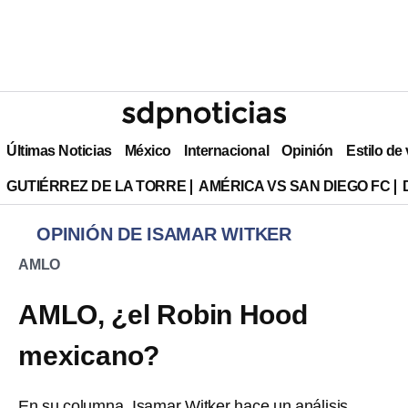
Últimas Noticias
México
Internacional
Opinión
Estilo de
GUTIÉRREZ DE LA TORRE
AMÉRICA VS SAN DIEGO FC
OPINIÓN DE ISAMAR WITKER
AMLO
AMLO, ¿el Robin Hood
mexicano?
En su columna, Isamar Witker hace un análisis