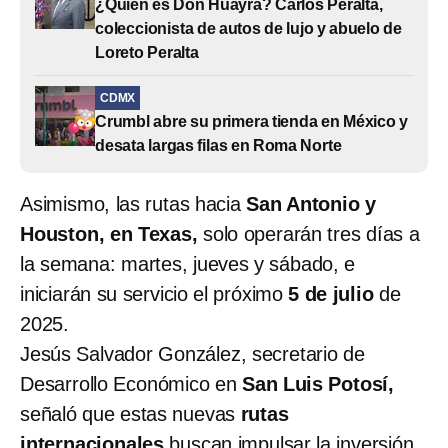
¿Quién es Don Huayra? Carlos Peralta,
coleccionista de autos de lujo y abuelo de
Loreto Peralta
CDMX
Crumbl abre su primera tienda en México y
desata largas filas en Roma Norte
Asimismo, las rutas hacia
San Antonio y
Houston, en Texas,
solo operarán tres días a
la semana: martes, jueves y sábado, e
iniciarán su servicio el próximo
5 de julio
de
2025.
Jesús Salvador González, secretario de
Desarrollo Económico en
San Luis Potosí,
señaló que estas nuevas
rutas
internacionales
buscan impulsar la inversión