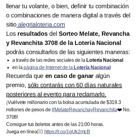
llenar tu volante, o bien, definir tu combinación
o combinaciones de manera digital a través del
sitio
alegrialoteria.com
Los
resultados
del
Sorteo Melate, Revancha
y Revanchita 3708 de la Lotería Nacional
podrás consultarlos de las siguientes maneras:
a través de las redes sociales de la
Lotería Nacional
en la
página de Internet de la
Lotería Nacional
Recuerda que
en caso de ganar
algún
premio,
sólo contarás con 60 días naturales
posteriores al evento para reclamarlo.
¡Vuélvete millonario con la bolsa acumulada de $319.3
millones de pesos de
#MelateRevanchayRevanchita
❤️ No.
3708!
Consigue tus boletos antes de las 21:00 horas.
Juega en línea👉🏽
https://t.co/1gUk2rrtcB