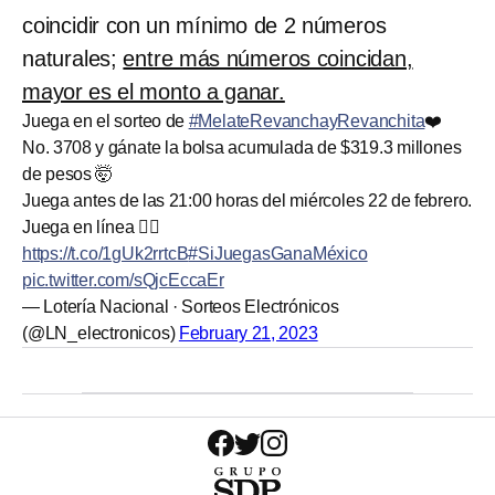
coincidir con un mínimo de 2 números
naturales;
entre más números coincidan,
mayor es el monto a ganar.
Juega en el sorteo de
#MelateRevanchayRevanchita
❤️
No. 3708 y gánate la bolsa acumulada de $319.3 millones
de pesos 🤯
Juega antes de las 21:00 horas del miércoles 22 de febrero.
Juega en línea 👉🏽
https://t.co/1gUk2rrtcB
#SiJuegasGanaMéxico
pic.twitter.com/sQjcEccaEr
— Lotería Nacional · Sorteos Electrónicos
(@LN_electronicos)
February 21, 2023