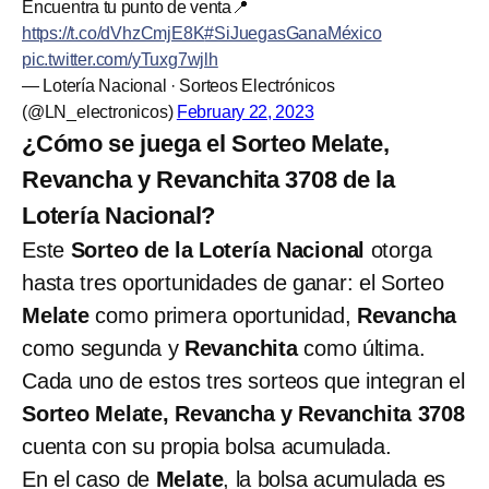
Encuentra tu punto de venta📍
https://t.co/dVhzCmjE8K
#SiJuegasGanaMéxico
pic.twitter.com/yTuxg7wjlh
— Lotería Nacional · Sorteos Electrónicos
(@LN_electronicos)
February 22, 2023
¿Cómo se juega el Sorteo Melate,
Revancha y Revanchita 3708 de la
Lotería Nacional?
Este
Sorteo de la Lotería Nacional
otorga
hasta tres oportunidades de ganar: el Sorteo
Melate
como primera oportunidad,
Revancha
como segunda y
Revanchita
como última.
Cada uno de estos tres sorteos que integran el
Sorteo Melate, Revancha y Revanchita 3708
cuenta con su propia bolsa acumulada.
En el caso de
Melate
, la bolsa acumulada es