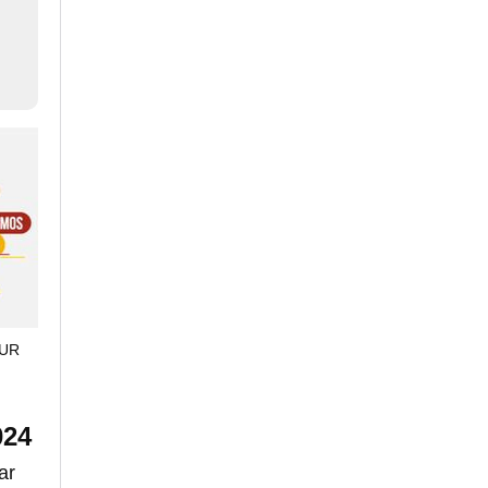
TUR
024
ar