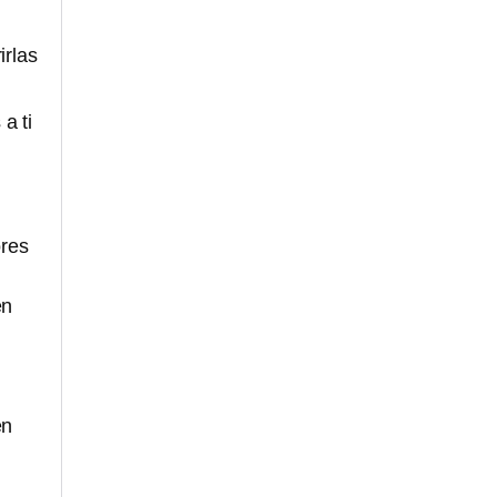
irlas
a ti
ores
en
en