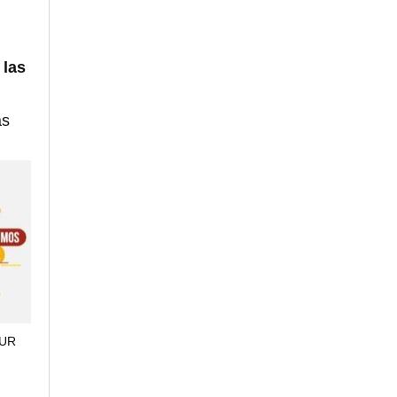
,
las
as
TUR