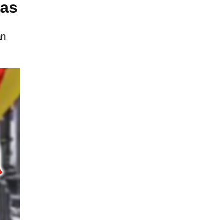
tas
án