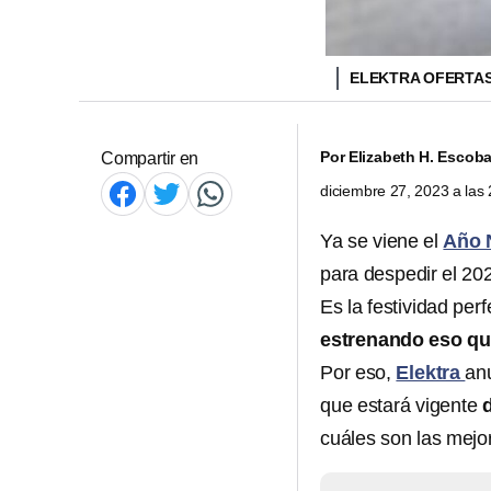
ELEKTRA OFERTA
Por
Elizabeth H. Escoba
Compartir en
diciembre 27, 2023 a la
Ya se viene el
Año 
para despedir el 20
Es la festividad per
estrenando eso qu
Por eso,
Elektra
an
que estará vigente
cuáles son las mejor