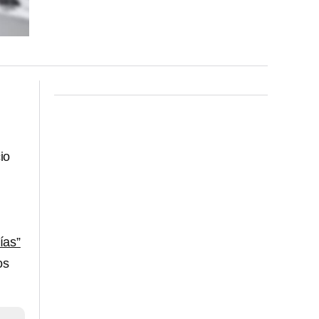
io
ías”
os