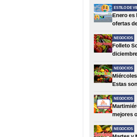
ESTILO DE V
Enero es 
ofertas d
NEGOCIOS
Folleto S
diciembre
NEGOCIOS
Miércoles
Estas son
NEGOCIOS
Martimiér
mejores o
NEGOCIOS
Martes y 