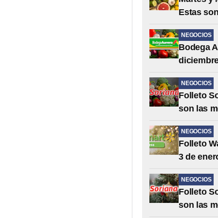
Estas son
NEGOCIOS
Bodega Au
diciembre
NEGOCIOS
Folleto S
son las m
NEGOCIOS
Folleto W
3 de ener
NEGOCIOS
Folleto S
son las m