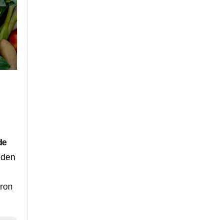
de
eden
eron