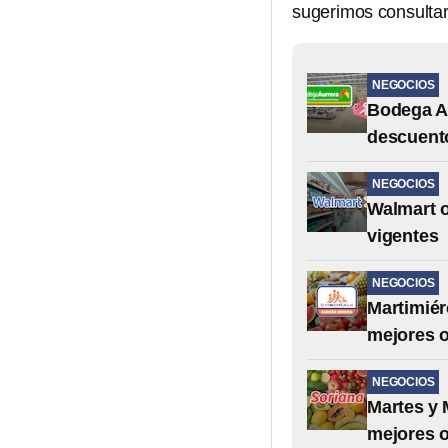
sugerimos consultar 
NEGOCIOS
Bodega Au
descuent
NEGOCIOS
Walmart o
vigentes
NEGOCIOS
Martimiér
mejores o
NEGOCIOS
Martes y 
mejores o