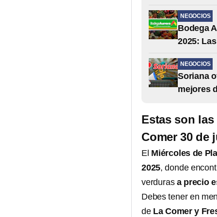
NEGOCIOS
Bodega Au
2025: Las
NEGOCIOS
Soriana o
mejores 
Estas son las
Comer 30 de j
El
Miércoles de Pl
2025
,
donde encontr
verduras
a
precio e
Debes tener en men
de
La Comer y Fre