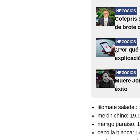
NEGOCIOS
Cofepris 
de brote 
NEGOCIOS
¿Por qué 
explicaci
NEGOCIOS
Muere Jor
éxito
jitomate saladet: 
melón chino: 19.9
mango paraíso: 12
cebolla blanca: 1