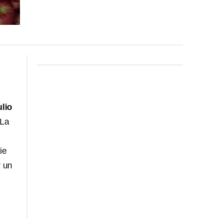
ulio
 La
ie
r un