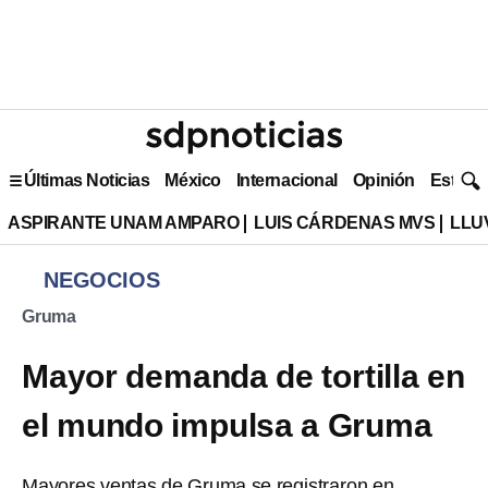
Últimas Noticias
México
Internacional
Opinión
Estilo 
ASPIRANTE UNAM AMPARO
LUIS CÁRDENAS MVS
LLU
NEGOCIOS
Gruma
Mayor demanda de tortilla en
el mundo impulsa a Gruma
Mayores ventas de Gruma se registraron en