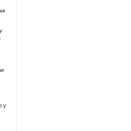
por
y
s
ue
o y