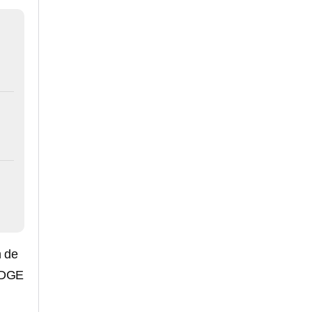
n de
 EDGE