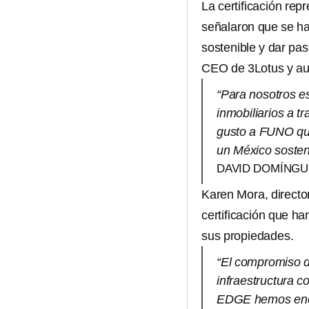
La certificación rep
señalaron que se ha
sostenible y dar pa
CEO de 3Lotus y au
“Para nosotros es
inmobiliarios a 
gusto a FUNO qui
un México sosten
DAVID DOMÍNGUE
Karen Mora, directo
certificación que ha
sus propiedades.
“El compromiso d
infraestructura c
EDGE hemos enco