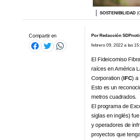
SOSTENIBILIDAD
(
Por
Redacción SDPnoti
Compartir en
febrero 09, 2022 a las 1
El Fideicomiso Fibr
raíces en América La
Corporation (
IFC
) a
Esto es un reconoci
metros cuadrados.
El programa de Exce
siglas en inglés) fu
y operadores de infr
proyectos que tenga