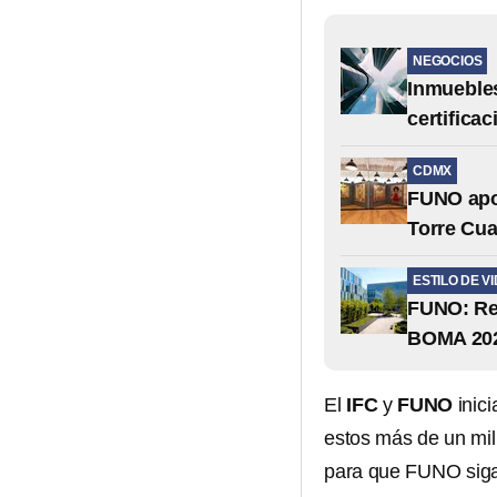
NEGOCIOS
Inmuebles
certifica
CDMX
FUNO apoy
Torre Cu
ESTILO DE V
FUNO: Rec
BOMA 20
El
IFC
y
FUNO
inici
estos más de un mil
para que FUNO siga 