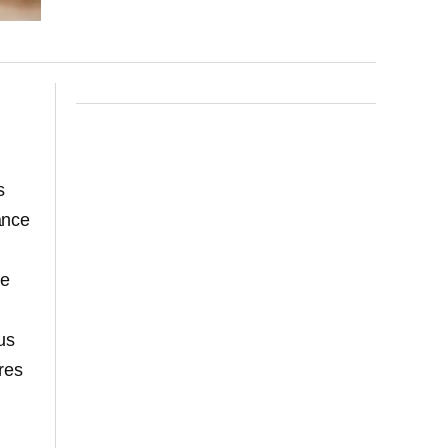
s
ance
de
us
res