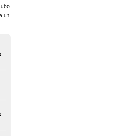
hubo
a un
s
s