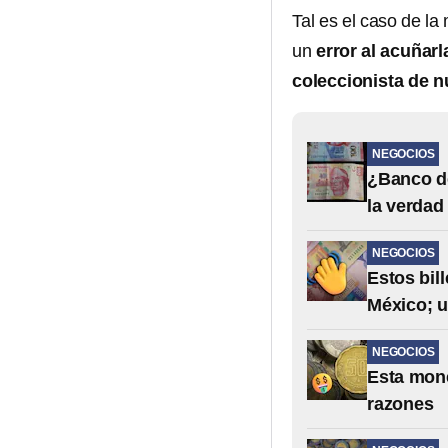
Tal es el caso de l
un
error al acuñarl
coleccionista de 
NEGOCIOS
¿Banco de
la verdad
NEGOCIOS
Estos bil
México; 
NEGOCIOS
Esta mone
razones