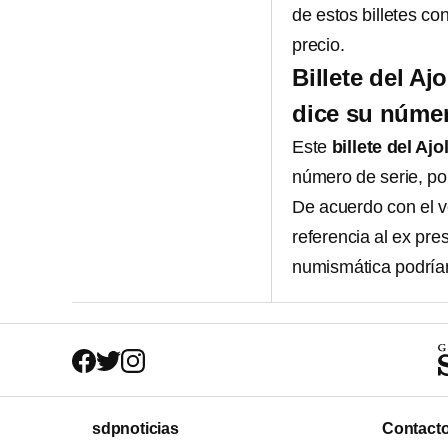
de estos billetes co
precio.
Billete del A
dice su númer
Este
billete del Aj
número de serie, por
De acuerdo con el v
referencia al ex pre
numismática podrían
sdpnoticias
Contact