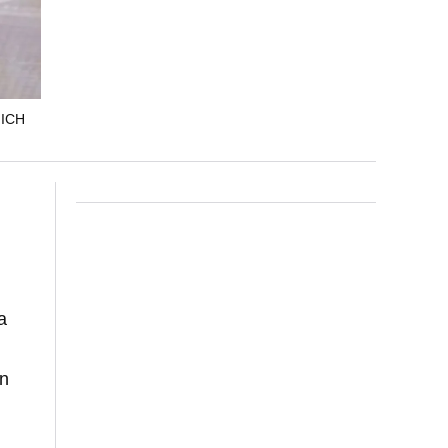
MICH
a
n