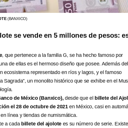
LOTE
(BANXICO)
olote se vende en 5 millones de pesos: e
e
, que pertenece a la familia G, se ha hecho famoso por
 una de ellas es el hermoso diseño que posee. Además de
un ecosistema representado en ríos y lagos, y el famoso
ra Sagrada”, un monolito histórico que se exhibe en el Mu
logía.
anco de México (Banxico),
desde que el
billete del Ajo
ción el 28 de octubre de 2021
en México, casi en automá
n línea y tiendas de numismática.
te a cada
billete del ajolote
es su número de serie. Exist