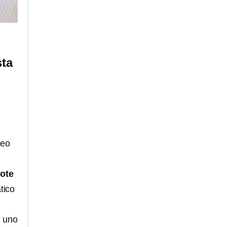
sta
l
seo
lote
tico
e uno