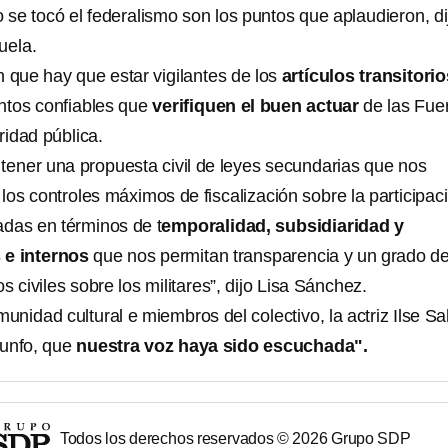
no se tocó el federalismo son los puntos que aplaudieron, di
uela.
n que hay que estar vigilantes de los
artículos transitorio
ntos confiables que
verifiquen el buen actuar
de las Fue
idad pública.
tener una propuesta civil de leyes secundarias que nos
los controles máximos de fiscalización sobre la participac
das en términos de t
emporalidad, subsidiaridad y
 e internos
que nos permitan transparencia y un grado d
s civiles sobre los militares”, dijo Lisa Sánchez.
nidad cultural e miembros del colectivo, la actriz Ilse Sa
riunfo, que
nuestra voz haya sido escuchada".
Todos los derechos reservados ©
2026
Grupo SDP