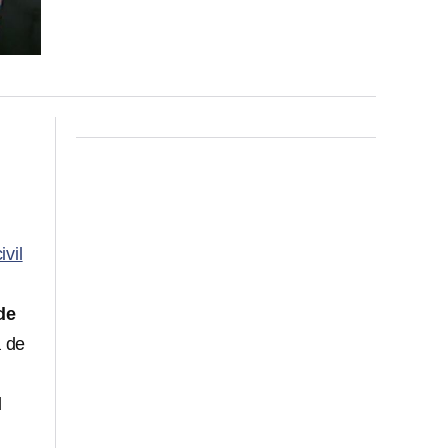
vil
de
a de
d