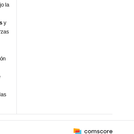
jo la
s
y
rzas
ión
e
las