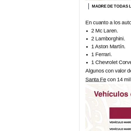
MADRE DE TODAS 
En cuanto a los auto
2 Mc Laren.
2 Lamborghini.
1 Aston Martín.
1 Ferrari.
1 Chevrolet Corv
Algunos con valor d
Santa Fe
con 14 mil