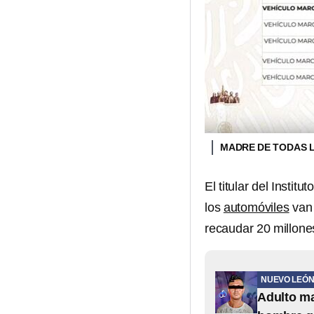
MADRE DE TODAS 
El titular del Insti
los
automóviles
van 
recaudar 20 millone
NUEVO LEÓ
Adulto ma