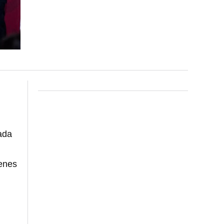
mada
ienes