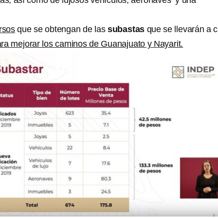
yas, así como de lujosos vehículos, aeronaves y una
rsos
que se obtengan de las
subastas
que se llevarán a 
ara mejorar los caminos de Guanajuato y Nayarit.